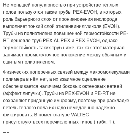
Не меньшей популярностью при устройстве тёплых
полов пользуются также трубы PEX-EVOH, в которых
роль барьерного слоя от проникновения кислорода
выполняет тонкий слой этиленвинилгликоля (EVOH).
Трубы из полиэтилена повышенной термостойкости PE-
RT дешевле труб PEX-AL-PEX и PEX-EVOH, однако
термостойкость таких труб ниже, так как этот материал
занимает промежуточное положение между обычным и
сшитым полиэтиленом.
Физических поперечных связей между макромолекулами
полимера в нём нет, а их взаимное сцепление
обеспечивается наличием боковых октеновых ветвей
(эффект липучки). Трубы из PEX-EVOH и PE-RT не
сохраняют приданную им форму, поэтому при раскладке
петель тёплого пола их надо немедленно надёжно
фиксировать. В номенклатуре VALTEC
присутствуютвсех перечисленных типов ( табл. 1 ).