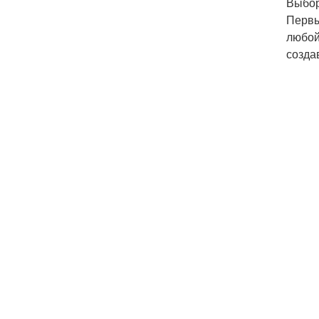
Выбор
Первы
любой
созда