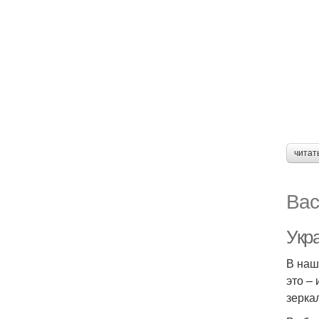
читат
Вас
Укр
В наш
это –
зерка