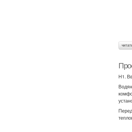
читат
Про
H1. В
Водян
комфо
устан
Перед
тепло