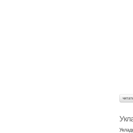
читат
Укла
Уклад