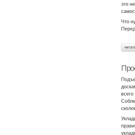
это н
самос
Что н
Перед
читат
Про
Подъе
доска
всего
Соблю
сколо
Уклад
прави
уклад