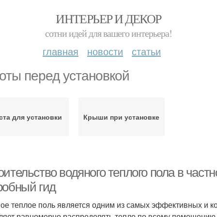
ИНТЕРЬЕР И ДЕКОР
сотни идей для вашего интерьера!
главная
новости
статьи
оты перед установкой
ста для установки
Крыши при установке
оительство водяного теплого пола в част
робный гид
ое теплое поль является одним из самых эффективных и к
ляет равномерно распределять тепло по всему помещению