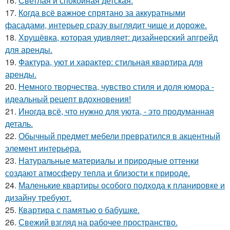
16.
Светлая и спокойная детская.
17.
Когда всё важное спрятано за аккуратными
фасадами, интерьер сразу выглядит чище и дороже.
18.
Хрущёвка, которая удивляет: дизайнерский апгрейд
для аренды.
19.
Фактура, уют и характер: стильная квартира для
аренды.
20.
Немного творчества, чувство стиля и доля юмора -
идеальный рецепт вдохновения!
21.
Иногда всё, что нужно для уюта, - это продуманная
деталь.
22.
Обычный предмет мебели превратился в акцентный
элемент интерьера.
23.
Натуральные материалы и природные оттенки
создают атмосферу тепла и близости к природе.
24.
Маленькие квартиры особого подхода к планировке и
дизайну требуют.
25.
Квартира с памятью о бабушке.
26.
Свежий взгляд на рабочее пространство.