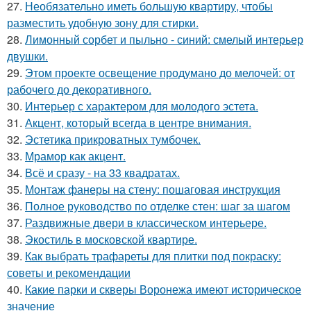
27.
Необязательно иметь большую квартиру, чтобы
разместить удобную зону для стирки.
28.
Лимонный сорбет и пыльно - синий: смелый интерьер
двушки.
29.
Этом проекте освещение продумано до мелочей: от
рабочего до декоративного.
30.
Интерьер с характером для молодого эстета.
31.
Акцент, который всегда в центре внимания.
32.
Эстетика прикроватных тумбочек.
33.
Мрамор как акцент.
34.
Всё и сразу - на 33 квадратах.
35.
Монтаж фанеры на стену: пошаговая инструкция
36.
Полное руководство по отделке стен: шаг за шагом
37.
Раздвижные двери в классическом интерьере.
38.
Экостиль в московской квартире.
39.
Как выбрать трафареты для плитки под покраску:
советы и рекомендации
40.
Какие парки и скверы Воронежа имеют историческое
значение