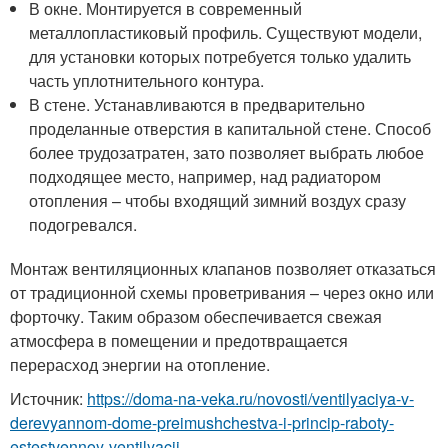
В окне. Монтируется в современный
металлопластиковый профиль. Существуют модели,
для установки которых потребуется только удалить
часть уплотнительного контура.
В стене. Устанавливаются в предварительно
проделанные отверстия в капитальной стене. Способ
более трудозатратен, зато позволяет выбрать любое
подходящее место, например, над радиатором
отопления – чтобы входящий зимний воздух сразу
подогревался.
Монтаж вентиляционных клапанов позволяет отказаться
от традиционной схемы проветривания – через окно или
форточку. Таким образом обеспечивается свежая
атмосфера в помещении и предотвращается
перерасход энергии на отопление.
Источник:
https://doma-na-veka.ru/novosti/ventilyaciya-v-
derevyannom-dome-preimushchestva-i-princip-raboty-
estestvennoy-ventilyacii