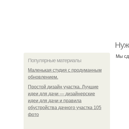
Нуж
Мы сд
Популярные материалы
Маленькая студия с продуманным
обновлением.
Простой дизайн участка. Лучшие
идеи для дачи — дизайнерские
идеи для дачи и правила
обустройства дачного участка 105
фото