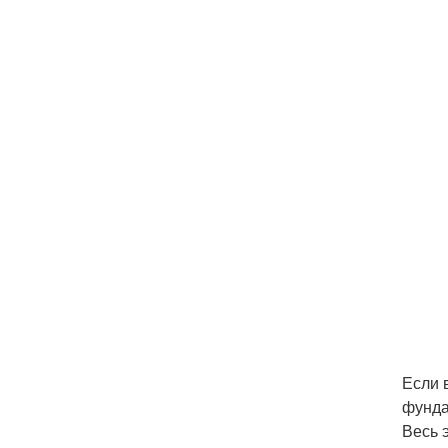
Если 
фунда
Весь 