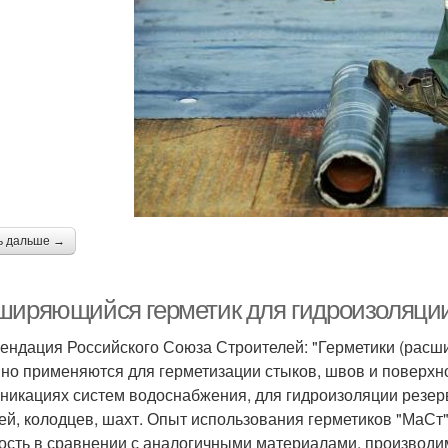
ь дальше →
ширяющийся герметик для гидроизоляции
ендация Российского Союза Строителей: "Герметики (рас
но применяются для герметизации стыков, швов и поверхн
никациях систем водоснабжения, для гидроизоляции резерв
ей, колодцев, шахт. Опыт использования герметиков "МаСт"
ость в сравнении с аналогичными материалами, производ