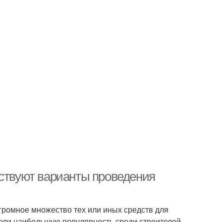
ествуют варианты проведения
громное множество тех или иных средств для
рели наибольшую популярность среди строителей