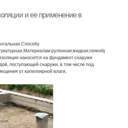
оляции и ее применение в
онтальная.Способу
укатурная.Материалам:рулонная;жидкая;гелеобразная.
изоляция наносится на фундамент снаружи
одой, поступающей снаружи, в том числе под
мещения от капиллярной влаги,