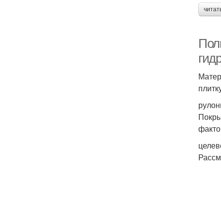
читат
Пол
гид
Матер
плитк
рулон
Покры
факто
целев
Рассм