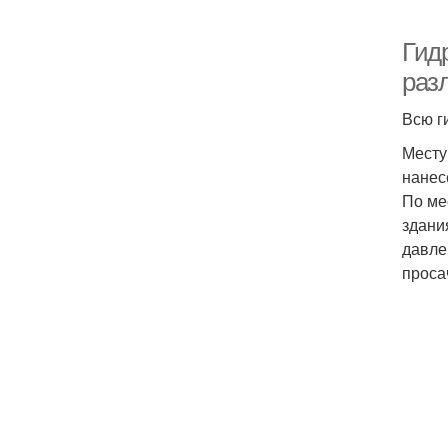
Гид
раз
Всю г
Месту
нанес
По ме
здани
давле
проса