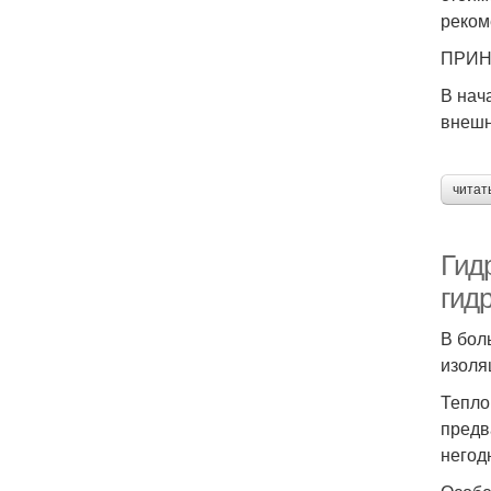
реком
ПРИН
В нач
внешн
читат
Гид
гид
В бол
изоля
Тепло
предв
негод