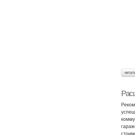
читат
Рас
Реком
успеш
комму
гараж
стоим