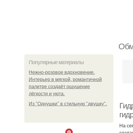
Обм
Популярные материалы
Нежно-розовое вдохновение.
Интерьер в мягкой, романтичной
палитре создаёт ощущение
лёгкости и уюта.
Из "Однушки" в стильную "двушку".
Гид
гид
На се
созда