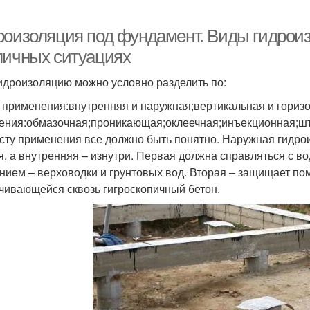
роизоляция под фундамент. Виды гидроиз
личных ситуациях
идроизоляцию можно условно разделить по:
 применения:внутренняя и наружная;вертикальная и гориз
ения:обмазочная;проникающая;оклеечная;инъекционная;шт
сту применения все должно быть понятно. Наружная гидро
я, а внутренняя – изнутри. Первая должна справляться с в
нием – верховодки и грунтовых вод. Вторая – защищает по
чивающейся сквозь гигроскопичный бетон.