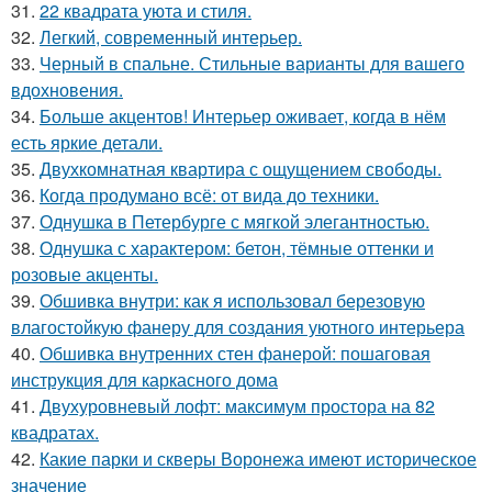
31.
22 квадрата уюта и стиля.
32.
Легкий, современный интерьер.
33.
Черный в спальне. Стильные варианты для вашего
вдохновения.
34.
Больше акцентов! Интерьер оживает, когда в нём
есть яркие детали.
35.
Двухкомнатная квартира с ощущением свободы.
36.
Когда продумано всё: от вида до техники.
37.
Однушка в Петербурге с мягкой элегантностью.
38.
Однушка с характером: бетон, тёмные оттенки и
розовые акценты.
39.
Обшивка внутри: как я использовал березовую
влагостойкую фанеру для создания уютного интерьера
40.
Обшивка внутренних стен фанерой: пошаговая
инструкция для каркасного дома
41.
Двухуровневый лофт: максимум простора на 82
квадратах.
42.
Какие парки и скверы Воронежа имеют историческое
значение