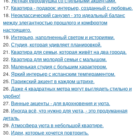
16.
Уютная евродвушка со стильными акцентами.
17.
Квартира - подарок: интерьер, созданный с любовью.
18.
Неоклассический санузел - это идеальный баланс
между элегантностью прошлого и комфортом
настоящего.
19.
Интерьер, наполненный светом и историями.
20.
Студия, которая удивляет планировкой.
21.
Квартира для семьи, которая живёт на два города.
22.
Квартира для молодой семьи с малышом.
23.
Маленькая студия с большим характером.
24.
Яркий интерьер с испанским темпераментом.
25.
Парижский акцент в каждом штрихе.
26.
Даже 4 квадратных метра могут выглядеть стильно и
удобно!
27.
Винные акценты - для вдохновения и уюта.
28.
Иногда всё, что нужно для уюта, - это продуманная
деталь.
29.
Атмосфера уюта в небольшой квартире.
30.
Идеи, которые хочется повторить.