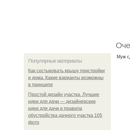
Оче
Муж сд
Популярные материалы
Как состыковать крышу пристройки
и дома. Какие варианты возможны
в принципе
Простой дизайн участка. Лучшие
идеи для дачи — дизайнерские
идеи для дачи и правила
обустройства дачного участка 105
фото