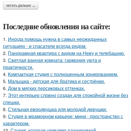
читать дальше →
Последние обновления на сайте:
1.
Иногда помощь нужна в самых неожиданных
ситуациях - и спасатели всегда рядом.
2.
Панорамная квартира с видом на Неву и телебашню.
3.
Светлая ванная комната: гармония уюта и
практичности.
4.
Компактная студия с полноценным зонированием.
5.
Малышка - детская для братика и сестрёнки.
6.
Дом в мягких персиковых оттенках.
7.
Этот интерьер словно создан для спокойной жизни без
спешки.
8.
Стильная евродвушка для молодой девушки.
9.
Студия в мраморном карьере: мини - пространство с
характером.
10.
Студия, которая удивляет планировкой.