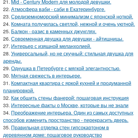
21.
Mid - Century Modern для молодой девушки.
22.
Атмосфера ваби - саби в Екатеринбурге.
23.
Средиземноморский минимализм с японской ноткой.
24.
Комната получилась светлой, нежной и очень уютной.
25.
Балкон - оазис в каменных джунглях.
26.
Современная двушка для девушки - айтишницы.
27.
Интерьер с изящной меланхолией.
28.
Универсальный, но не скучный: стильная двушка для
аренды.
29.
Однушка в Петербурге с мягкой элегантностью.
30.
Мятная свежесть в интерьере.
31.
Компактная квартира с яркой кухней и продуманной
планировкой.
32.
Как обшить стены фанерой: пошаговая инструкция
33.
Интересные факты о Москве, которые вы не знали
34.
Преображение интерьера. Один из самых доступных
способов изменить пространство - перекрасить дверь.
35.
Правильная отделка стен гипсокартоном в
деревянном доме: пошаговое руководство