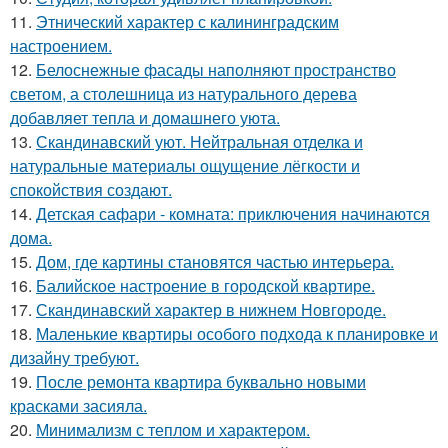
11.
Этнический характер с калининградским
настроением.
12.
Белоснежные фасады наполняют пространство
светом, а столешница из натурального дерева
добавляет тепла и домашнего уюта.
13.
Скандинавский уют. Нейтральная отделка и
натуральные материалы ощущение лёгкости и
спокойствия создают.
14.
Детская сафари - комната: приключения начинаются
дома.
15.
Дом, где картины становятся частью интерьера.
16.
Балийское настроение в городской квартире.
17.
Скандинавский характер в нижнем Новгороде.
18.
Маленькие квартиры особого подхода к планировке и
дизайну требуют.
19.
После ремонта квартира буквально новыми
красками засияла.
20.
Минимализм с теплом и характером.