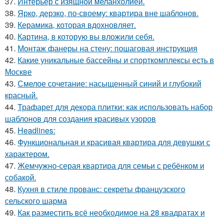
37.
Интерьер с изящной меланхолией.
38.
Ярко, дерзко, по-своему: квартира вне шаблонов.
39.
Керамика, которая вдохновляет.
40.
Картина, в которую вы вложили себя.
41.
Монтаж фанеры на стену: пошаговая инструкция
42.
Какие уникальные бассейны и спорткомплексы есть в
Москве
43.
Смелое сочетание: насыщенный синий и глубокий
красный.
44.
Трафарет для декора плитки: как использовать набор
шаблонов для создания красивых узоров
45.
Headlines:
46.
Функциональная и красивая квартира для девушки с
характером.
47.
Жемчужно-серая квартира для семьи с ребёнком и
собакой.
48.
Кухня в стиле прованс: секреты французского
сельского шарма
49.
Как разместить всё необходимое на 28 квадратах и