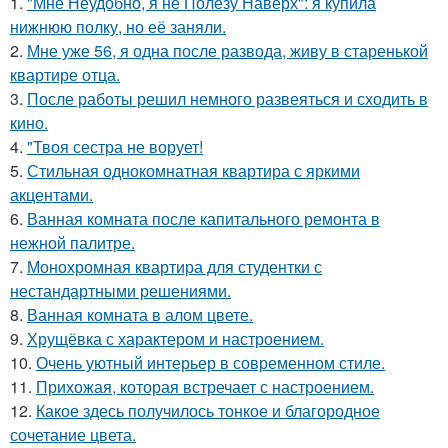
1.
"Мне Неудобно, я не Полезу Наверх": я купила
нижнюю полку, но её заняли.
2.
Мне уже 56, я одна после развода, живу в старенькой
квартире отца.
3.
После работы решил немного развеяться и сходить в
кино.
4.
"Твоя сестра не ворует!
5.
Стильная однокомнатная квартира с яркими
акцентами.
6.
Ванная комната после капитального ремонта в
нежной палитре.
7.
Монохромная квартира для студентки с
нестандартными решениями.
8.
Ванная комната в алом цвете.
9.
Хрущёвка с характером и настроением.
10.
Очень уютный интерьер в современном стиле.
11.
Прихожая, которая встречает с настроением.
12.
Какое здесь получилось тонкое и благородное
сочетание цвета.