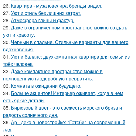
26.
Квартира - муза ювелира бренды видал.
27.
Уют и стиль без лишних затрат.
28.
Атмосфера глины и фактур.
29.
Даже в ограниченном пространстве можно создать
уют и красоту.
30.
Черный в спальне. Стильные варианты для вашего
вдохновения.
31.
Уют и баланс: двухкомнатная квартира для семьи из
трёх человек.
32.
Даже компактное пространство можно в
полноценную гардеробную превратить.
33.
Комната в ожидании будущего.
34.
Больше акцентов! Интерьер оживает, когда в нём
есть яркие детали.
35.
Бирюзовый цвет - это свежесть морского бриза и
радость солнечного дня.
36.
Ар - деко в новостройке: "Гэтсби" на современный
лад.