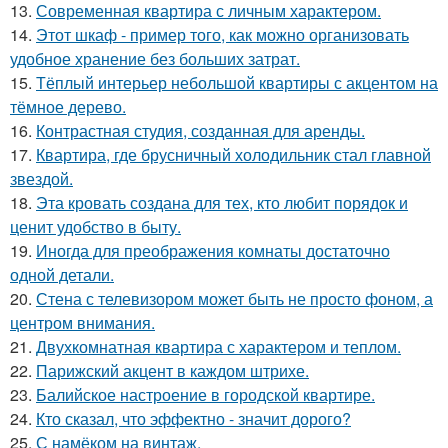
13.
Современная квартира с личным характером.
14.
Этот шкаф - пример того, как можно организовать
удобное хранение без больших затрат.
15.
Тёплый интерьер небольшой квартиры с акцентом на
тёмное дерево.
16.
Контрастная студия, созданная для аренды.
17.
Квартира, где брусничный холодильник стал главной
звездой.
18.
Эта кровать создана для тех, кто любит порядок и
ценит удобство в быту.
19.
Иногда для преображения комнаты достаточно
одной детали.
20.
Стена с телевизором может быть не просто фоном, а
центром внимания.
21.
Двухкомнатная квартира с характером и теплом.
22.
Парижский акцент в каждом штрихе.
23.
Балийское настроение в городской квартире.
24.
Кто сказал, что эффектно - значит дорого?
25.
С намёком на винтаж.