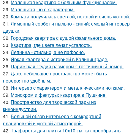
28.
Маленькая квартира с большим функционалом.
29.
Маленькая, но с характером.
30.
Комната получилась светлой, нежной и очень уютной.
31.
Лимонный сорбет и пыльно - синий: смелый интерьер
двушки.
32.
Городская квартира с душой фамильного дома.
33.
Квартира, где цвета лечат усталость.
34.
Лепнина - стильно, а не пафосно.
35.
Яркая квартира с историей в Калининграде.
36.
Парижская студия размером с гостиничный номер.
37.
Даже небольшое пространство может быть
невероятно удобным.
38.
Интерьер с характером и металлическими нотками.
39.
Монохром и фактуры: квартира в Пушкине.
40.
Пространство для творческой пары из
киноиндустрии.
41.
Большой обзор интерьера с комфортной
планировкой и уютной атмосферой.
42.
Трафареты для плитки 10х10 см: как преобразить