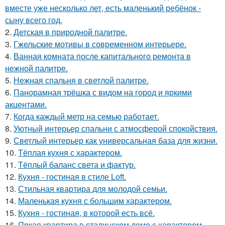
вместе уже несколько лет, есть маленький ребёнок -
сыну всего год.
2.
Детская в природной палитре.
3.
Гжельские мотивы в современном интерьере.
4.
Ванная комната после капитального ремонта в
нежной палитре.
5.
Нежная спальня в светлой палитре.
6.
Панорамная трёшка с видом на город и яркими
акцентами.
7.
Когда каждый метр на семью работает.
8.
Уютный интерьер спальни с атмосферой спокойствия.
9.
Светлый интерьер как универсальная база для жизни.
10.
Тёплая кухня с характером.
11.
Тёплый баланс света и фактур.
12.
Кухня - гостиная в стиле Loft.
13.
Стильная квартира для молодой семьи.
14.
Маленькая кухня с большим характером.
15.
Кухня - гостиная, в которой есть всё.
16.
Яркая квартира в сталинском доме с характером.