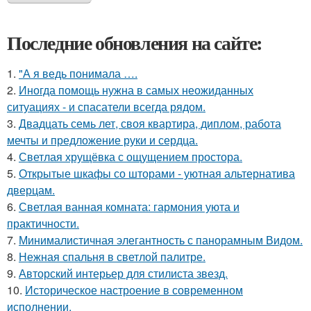
Последние обновления на сайте:
1.
"А я ведь понимала ….
2.
Иногда помощь нужна в самых неожиданных
ситуациях - и спасатели всегда рядом.
3.
Двадцать семь лет, своя квартира, диплом, работа
мечты и предложение руки и сердца.
4.
Светлая хрущёвка с ощущением простора.
5.
Открытые шкафы со шторами - уютная альтернатива
дверцам.
6.
Светлая ванная комната: гармония уюта и
практичности.
7.
Минималистичная элегантность с панорамным Видом.
8.
Нежная спальня в светлой палитре.
9.
Авторский интерьер для стилиста звезд.
10.
Историческое настроение в современном
исполнении.