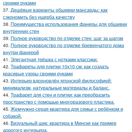
своими руками
37.
Дешёвые варианты обшивки мансарды: как
сэкономить без ущерба качеству
38.
Преимущества использования фанеры для обшивки
внутренних стен
39.
Полное руководство по отделке стен: шаг за шагом
40.
Полное руководство по отделке бревенчатого дома
внутри фанерой
41.
Элегантная трёшка с нотками классики.
42.
Трафареты для плитки 10х10 см: как создать
красивые узоры своими руками
43.
Интерьер вдохновлён японской философией:
минимализм, натуральные материалы и баланс.
44.
Трафарет для стен и плитки: как преобразить
пространство с помощью многоразового пластика.
45.
Жемчужно-серая квартира для семьи с ребёнком и
собакой.
46.
Визуальный шик: квартира в Минске как пример
дорогого интерьера.