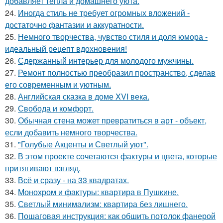
добавляет тепла и домашнего уюта.
24.
Иногда стиль не требует огромных вложений -
достаточно фантазии и аккуратности.
25.
Немного творчества, чувство стиля и доля юмора -
идеальный рецепт вдохновения!
26.
Сдержанный интерьер для молодого мужчины.
27.
Ремонт полностью преобразил пространство, сделав
его современным и уютным.
28.
Английская сказка в доме XVI века.
29.
Свобода и комфорт.
30.
Обычная стена может превратиться в арт - объект,
если добавить немного творчества.
31.
"Голубые Акценты и Светлый уют".
32.
В этом проекте сочетаются фактуры и цвета, которые
притягивают взгляд.
33.
Всё и сразу - на 33 квадратах.
34.
Монохром и фактуры: квартира в Пушкине.
35.
Светлый минимализм: квартира без лишнего.
36.
Пошаговая инструкция: как обшить потолок фанерой