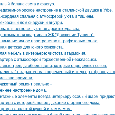
плый баланс света и фактур.
едиземноморское настроение в сталинской двушке в Уфе.
нсардная спальня с атмосферой уюта и тишины.
екрасный дом снаружи и внутри.
овать в алькове - уютная архитектура сна.
нокомнатная квартира в ЖК "Движение Тушино".
нималистичное пространство в графитовых тонах.
кая детская для юного хоккеиста.
лая мебель в интерьере: чистота и гармония.
артира с атмосферой торжественной неоклассики.
авные тренды обоев: цвета, которые определяют сезон.
талинка" с характером: современный интерьер с французск
иль вне времени.
джетный ремонт реально -!
еннее настроение дома.
нтажные элементы всегда интерьеру особый шарм придают
артира с историей: новое дыхание старинного дома.
артира с золотой кухней и хаммамом.
мная плитка под камень и белый гарнитур - смелое сочетани