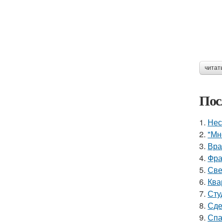
читат
Пос
1.
Нес
2.
"Мн
3.
Вра
4.
Фра
5.
Све
6.
Ква
7.
Сту
8.
Сде
9.
Спа