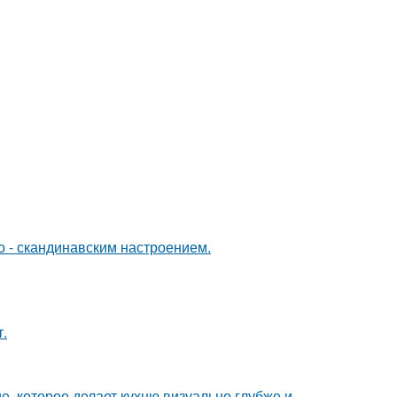
о - скандинавским настроением.
.
е, которое делает кухню визуально глубже и