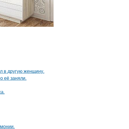
ал в другую женщину.
о её заняли.
а.
рмонии.