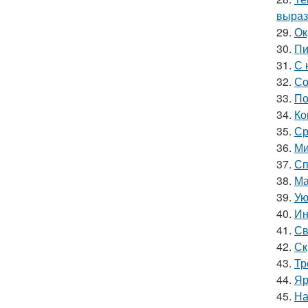
выраз
29.
Ок
30.
Пи
31.
С 
32.
Со
33.
По
34.
Ко
35.
Ср
36.
Ми
37.
Сп
38.
Ма
39.
Ую
40.
Ин
41.
Св
42.
Ск
43.
Тр
44.
Яр
45.
На