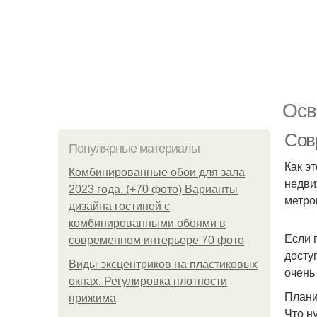
Осв
Сов
Популярные материалы
Как э
Комбинированные обои для зала
недви
2023 года. (+70 фото) Варианты
метро
дизайна гостиной с
комбинированными обоями в
Если 
современном интерьере 70 фото
досту
Виды эксцентриков на пластиковых
очень
окнах. Регулировка плотности
Плани
прижима
Что н