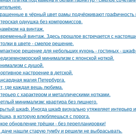
ительнее.
рашенные в чёрный цвет рамы подчёркивают графичность 
терская однушка без компромиссов.
намёком на винтаж.
временный винтаж. Здесь прошлое встречается с настоящи
толки в цвете - смелое решение.
мпактное решение для небольших кухонь - гостиных - шкаф
едиземноморский минимализм с японской ноткой.
нимализм с душой.
ортивное настроение в детской.
нсардная магия Петербурга.
т, где каждая вещь любима.
терьер с характером и металлическими нотками.
етлый минимализм: квартира без лишнего.
рытый шкаф. Иногда шкаф визуально утяжеляет интерьер и
ёшка, в которую влюбляешься с порога.
кое обновление трёшки - без перепланировки!
 даче нашли старую тумбу и решили не выбрасывать.