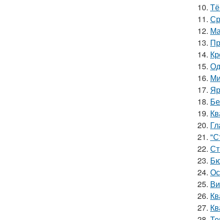
10.
Тё
11.
Ср
12.
Ма
13.
Пр
14.
Кр
15.
Од
16.
Ми
17.
Яр
18.
Бе
19.
Кв
20.
Гл
21.
"С
22.
Ст
23.
Бю
24.
Ос
25.
Ви
26.
Кв
27.
Кв
28.
Те