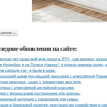
ь дальше →
ледние обновления на сайте:
колько лет назад мой муж попал в ДТП - сам виноват, въех
е Неудобно, я не Полезу Наверх": я купила нижнюю полку, н
чи сделали узи - и были в шоке.
нцузский шарм под крышей: мансарда с атмосферой Париж
тлая квартира - оазис с элементами экостиля.
ртира с атмосферой английской классики.
дия с французским настроением для аренды.
ржанный интерьер с характером для семьи.
льня в бирюзовой палитре: пространство спокойствия и га