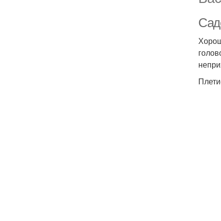
Сад
Хорош
голов
непри
Плети