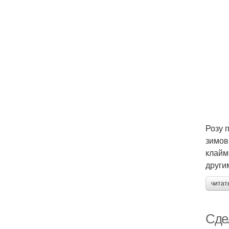
Розу 
зимов
клайм
други
читат
Сде