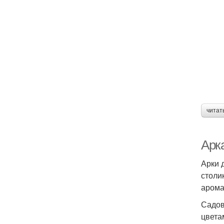
читат
Арка
Арки 
столи
арома
Садов
цвета