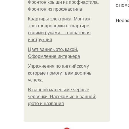
Фронтон крыши из профнастила.
с пом
Фронтон из профнастила
Квартиры электрика. Монтаж
Необх
электропроводки в квартире
своими руками — пошаговая
инструкция
Цвет ваниль это, какой.
Оформление интерьера
Упражнения по английскому,
которые помогут вам достичь
успеха
В ванной маленькие черные
червячки. Насекомые в ванной:
фото и названия