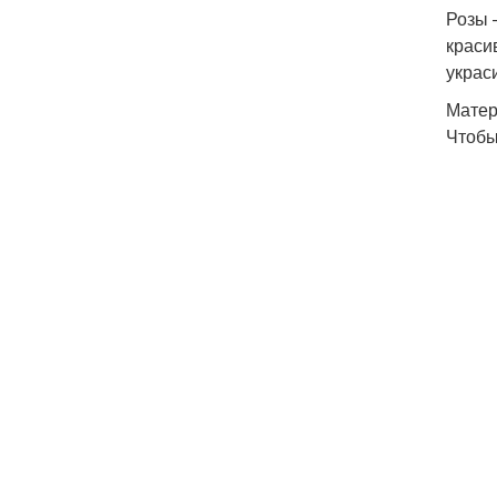
Розы 
краси
украси
Матер
Чтобы