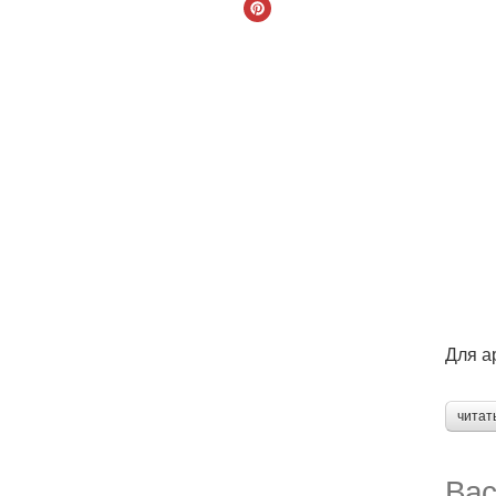
Для а
читат
Вас