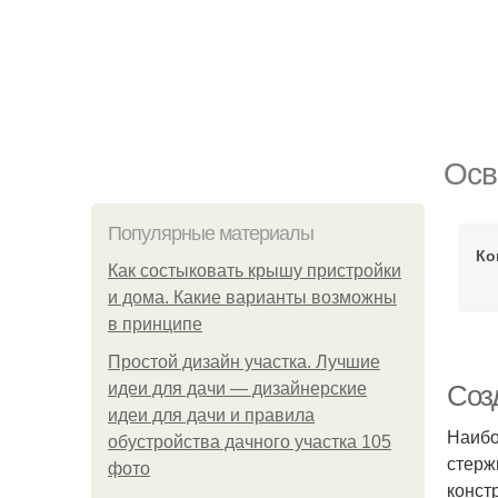
Осв
Популярные материалы
Ко
Как состыковать крышу пристройки
и дома. Какие варианты возможны
в принципе
Простой дизайн участка. Лучшие
идеи для дачи — дизайнерские
Соз
идеи для дачи и правила
Наибо
обустройства дачного участка 105
стерж
фото
конст