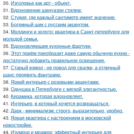
30.
Изголовье как арт - объект.
31.
Вдохновение шинуазри стилем.
32.
Студия, где каждый сантиметр имеет значение.
33.
Богемный шик с русским акцентом.
34.
Молдинги и золото: квартира в Санкт-петербурге для
молодой семьи.
35.
Вдохновляющие кухонные фартуки.
36.
Этот приём преобразит даже самую обычную кухню -
достаточно добавить правильное освещение.
37.
Старый комод - не повод для свалки, а отличный
шанс проявить фантазию.
38.
Яркий интерьер с розовыми акцентами.
39.
Однушка в Петербурге с мягкой элегантностью.
40.
Керамика, которая вдохновляет.
41.
Интерьер, в который хочется возвращаться.
42.
Дарк - минимализм: строго, выразительно, удобно.
43.
Яркая квартира с настроением в московской
новостройке.
44.
Изумруд и мрамор: эффектный интерьер для