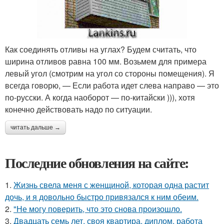
Как соединять отливы на углах? Будем считать, что
ширина отливов равна 100 мм. Возьмем для примера
левый угол (смотрим на угол со стороны помещения). Я
всегда говорю, — Если работа идет слева направо — это
по-русски. А когда наоборот — по-китайски ))), хотя
конечно действовать надо по ситуации.
читать дальше →
Последние обновления на сайте:
1.
Жизнь свела меня с женщиной, которая одна растит
дочь, и я довольно быстро привязался к ним обеим.
2.
"Не могу поверить, что это снова произошло.
3.
Двадцать семь лет, своя квартира, диплом, работа