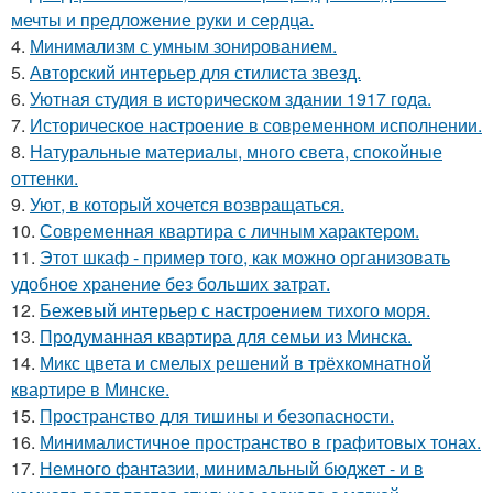
мечты и предложение руки и сердца.
4.
Минимализм с умным зонированием.
5.
Авторский интерьер для стилиста звезд.
6.
Уютная студия в историческом здании 1917 года.
7.
Историческое настроение в современном исполнении.
8.
Натуральные материалы, много света, спокойные
оттенки.
9.
Уют, в который хочется возвращаться.
10.
Современная квартира с личным характером.
11.
Этот шкаф - пример того, как можно организовать
удобное хранение без больших затрат.
12.
Бежевый интерьер с настроением тихого моря.
13.
Продуманная квартира для семьи из Минска.
14.
Микс цвета и смелых решений в трёхкомнатной
квартире в Минске.
15.
Пространство для тишины и безопасности.
16.
Минималистичное пространство в графитовых тонах.
17.
Немного фантазии, минимальный бюджет - и в