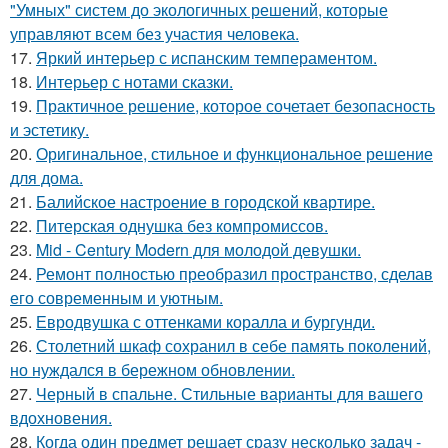
"Умных" систем до экологичных решений, которые
управляют всем без участия человека.
17.
Яркий интерьер с испанским темпераментом.
18.
Интерьер с нотами сказки.
19.
Практичное решение, которое сочетает безопасность
и эстетику.
20.
Оригинальное, стильное и функциональное решение
для дома.
21.
Балийское настроение в городской квартире.
22.
Питерская однушка без компромиссов.
23.
Mid - Century Modern для молодой девушки.
24.
Ремонт полностью преобразил пространство, сделав
его современным и уютным.
25.
Евродвушка с оттенками коралла и бургунди.
26.
Столетний шкаф сохранил в себе память поколений,
но нуждался в бережном обновлении.
27.
Черный в спальне. Стильные варианты для вашего
вдохновения.
28.
Когда один предмет решает сразу несколько задач -