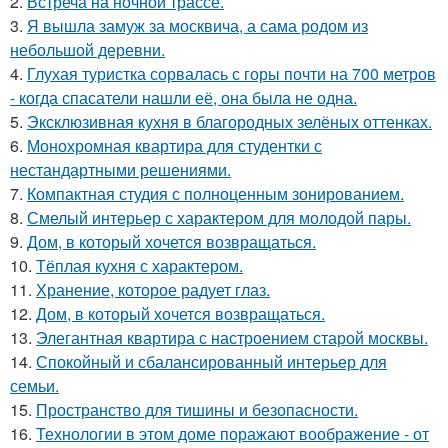
2.
Встреча на ночной трассе.
3.
Я вышла замуж за москвича, а сама родом из
небольшой деревни.
4.
Глухая туристка сорвалась с горы почти на 700 метров
- когда спасатели нашли её, она была не одна.
5.
Эксклюзивная кухня в благородных зелёных оттенках.
6.
Монохромная квартира для студентки с
нестандартными решениями.
7.
Компактная студия с полноценным зонированием.
8.
Смелый интерьер с характером для молодой пары.
9.
Дом, в который хочется возвращаться.
10.
Тёплая кухня с характером.
11.
Хранение, которое радует глаз.
12.
Дом, в который хочется возвращаться.
13.
Элегантная квартира с настроением старой москвы.
14.
Спокойный и сбалансированный интерьер для
семьи.
15.
Пространство для тишины и безопасности.
16.
Технологии в этом доме поражают воображение - от