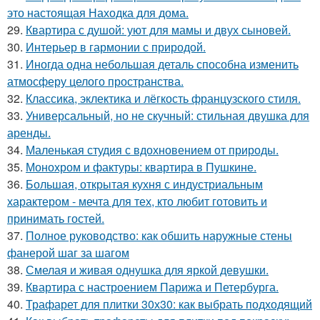
это настоящая Находка для дома.
29.
Квартира с душой: уют для мамы и двух сыновей.
30.
Интерьер в гармонии с природой.
31.
Иногда одна небольшая деталь способна изменить
атмосферу целого пространства.
32.
Классика, эклектика и лёгкость французского стиля.
33.
Универсальный, но не скучный: стильная двушка для
аренды.
34.
Маленькая студия с вдохновением от природы.
35.
Монохром и фактуры: квартира в Пушкине.
36.
Большая, открытая кухня с индустриальным
характером - мечта для тех, кто любит готовить и
принимать гостей.
37.
Полное руководство: как обшить наружные стены
фанерой шаг за шагом
38.
Смелая и живая однушка для яркой девушки.
39.
Квартира с настроением Парижа и Петербурга.
40.
Трафарет для плитки 30х30: как выбрать подходящий