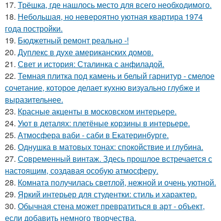
17.
Трёшка, где нашлось место для всего необходимого.
18.
Небольшая, но невероятно уютная квартира 1974
года постройки.
19.
Бюджетный ремонт реально -!
20.
Дуплекс в духе американских домов.
21.
Свет и история: Сталинка с анфиладой.
22.
Темная плитка под камень и белый гарнитур - смелое
сочетание, которое делает кухню визуально глубже и
выразительнее.
23.
Красные акценты в московском интерьере.
24.
Уют в деталях: плетёные корзины в интерьере.
25.
Атмосфера ваби - саби в Екатеринбурге.
26.
Однушка в матовых тонах: спокойствие и глубина.
27.
Современный винтаж. Здесь прошлое встречается с
настоящим, создавая особую атмосферу.
28.
Комната получилась светлой, нежной и очень уютной.
29.
Яркий интерьер для студентки: стиль и характер.
30.
Обычная стена может превратиться в арт - объект,
если добавить немного творчества.