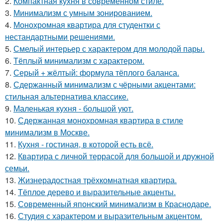
2.
Компактная кухня в современном стиле.
3.
Минимализм с умным зонированием.
4.
Монохромная квартира для студентки с
нестандартными решениями.
5.
Смелый интерьер с характером для молодой пары.
6.
Тёплый минимализм с характером.
7.
Серый + жёлтый: формула тёплого баланса.
8.
Сдержанный минимализм с чёрными акцентами:
стильная альтернатива классике.
9.
Маленькая кухня - большой уют.
10.
Сдержанная монохромная квартира в стиле
минимализм в Москве.
11.
Кухня - гостиная, в которой есть всё.
12.
Квартира с личной террасой для большой и дружной
семьи.
13.
Жизнерадостная трёхкомнатная квартира.
14.
Тёплое дерево и выразительные акценты.
15.
Современный японский минимализм в Краснодаре.
16.
Студия с характером и выразительным акцентом.