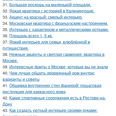
31.
Большая роскошь на маленькой площади.
32.
Яркая квартира с историей в Калининграде.
33.
Акцент на красный: смелый интерьер.
34.
Московская квартира с французским настроением.
35.
Интерьер с характером и металлическими нотками.
36.
Площадь всего 1, 5 кв.
37.
Яркий интерьер для семьи, влюблённой в
путешествия.
38.
Нежные акценты и светлая гармония: квартира в
Москве.
39.
Интересные факты о Москве, которые вы не знали
40.
Чем лучше обшить деревянный дом внутри:
варианты и советы
41.
Обшивка внутренних стен фанерой: пошаговая
инструкция для каркасного дома
42.
Какие спортивные сооружения есть в Ростове-на-
Дону
43.
Как создать уютный интерьер своими руками: