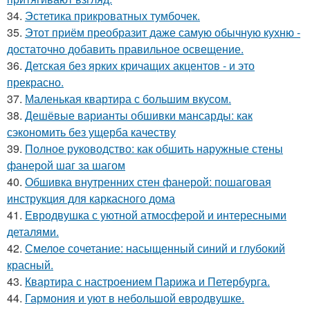
34.
Эстетика прикроватных тумбочек.
35.
Этот приём преобразит даже самую обычную кухню -
достаточно добавить правильное освещение.
36.
Детская без ярких кричащих акцентов - и это
прекрасно.
37.
Маленькая квартира с большим вкусом.
38.
Дешёвые варианты обшивки мансарды: как
сэкономить без ущерба качеству
39.
Полное руководство: как обшить наружные стены
фанерой шаг за шагом
40.
Обшивка внутренних стен фанерой: пошаговая
инструкция для каркасного дома
41.
Евродвушка с уютной атмосферой и интересными
деталями.
42.
Смелое сочетание: насыщенный синий и глубокий
красный.
43.
Квартира с настроением Парижа и Петербурга.
44.
Гармония и уют в небольшой евродвушке.