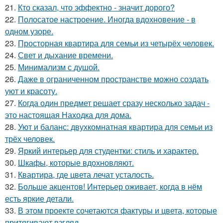
21.
Кто сказал, что эффектно - значит дорого?
22.
Полосатое настроение. Иногда вдохновение - в
одном узоре.
23.
Просторная квартира для семьи из четырёх человек.
24.
Свет и дыхание времени.
25.
Минимализм с душой.
26.
Даже в ограниченном пространстве можно создать
уют и красоту.
27.
Когда один предмет решает сразу несколько задач -
это настоящая Находка для дома.
28.
Уют и баланс: двухкомнатная квартира для семьи из
трёх человек.
29.
Яркий интерьер для студентки: стиль и характер.
30.
Шкафы, которые вдохновляют.
31.
Квартира, где цвета лечат усталость.
32.
Больше акцентов! Интерьер оживает, когда в нём
есть яркие детали.
33.
В этом проекте сочетаются фактуры и цвета, которые
притягивают взгляд.