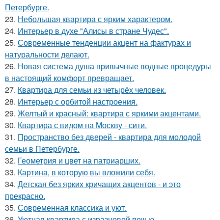
Петербурге.
23.
Небольшая квартира с ярким характером.
24.
Интерьер в духе "Алисы в стране Чудес".
25.
Современные тенденции акцент на фактурах и
натуральности делают.
26.
Новая система душа привычные водные процедуры
в настоящий комфорт превращает.
27.
Квартира для семьи из четырёх человек.
28.
Интерьер с орбитой настроения.
29.
Желтый и красный: квартира с яркими акцентами.
30.
Квартира с видом на Москву - сити.
31.
Пространство без дверей - квартира для молодой
семьи в Петербурге.
32.
Геометрия и цвет на патриарших.
33.
Картина, в которую вы вложили себя.
34.
Детская без ярких кричащих акцентов - и это
прекрасно.
35.
Современная классика и уют.
36.
Уютная квартира с изразцовой печью.