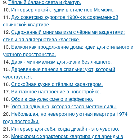
9.
Тёплый баланс света и фактур.
10.
Интерьер яркой студии в стиле нео Мемфис.
11.
Дух советских курортов 1930-х в современной
сочинской квартире.
12.
Сдержанный минимализм с чёрными акцентами:
стильная альтернатива классике.
13.
Балкон как продолжение дома: идеи для стильного и
уютного пространства.
14.
Дарк - минимализм для жизни без лишнего.
15.
Деревянные панели в спальне: уют, который
чувствуется.
16.
Спокойная кухня с тёплым характером.
17.
Винтажное настроение в новостройке.
18.
Обои в санузле: смело и эффектно.
19.
Уютная однушка, которая стала местом силы.
20.
Небольшая, но невероятно уютная квартира 1974
года постройки.
21.
Интерьер для себя: когда дизайн - это чувство.
22.
Монохром с характером: квартира для аренды в