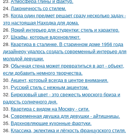
23.
Атмосфера глины и фактур.
24.
Лаконичность со стилем.
25.
Когда один предмет решает сразу несколько задач -
это настоящая Находка для дома.
26.
Яркий интерьер для студентки: стиль и характер.
27.
Шкафы, которые вдохновляют.
28.
Квартира в сталинке. В старинном доме 1956 года
дизайнеру удалось создать современный интерьер для
молодой девушки.
29.
Обычная стена может превратиться в арт - объект,
если добавить немного творчества.
30.
Акцент, который всегда в центре внимания.
31.
Русский стиль с нежным акцентом.
32.
Бирюзовый цвет - это свежесть морского бриза и
радость солнечного дня.
33.
Квартира с видом на Москву - сити.
34.
Современная двушка для девушки - айтишницы.
35.
Вдохновляющие кухонные фартуки.
36.
Классика, эклектика и лёгкость французского стиля.