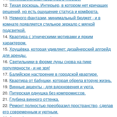
12.
Тихая роскошь. Интерьер, в котором нет кричащих
решений, но есть ощущение статуса и комфорта.
13.
Немного фантазии, минимальный бюджет - и в
комнате появляется стильное зеркало с мягкой
подсветкой.
14.
Квартира с этническими мотивами и ярким
характером.
15.
Хрущёвка, которая удивляет: дизайнерский апгрейд
для аренды.
16.
Светильники в форме луны снова на пике
популярности - и не зря!
17.
Балийское настроение в городской квартире.
18.
Квартира от бабушки, которая обрела вторую жизнь.
19.
Винные акценты - для вдохновения и уюта.
20.
Питерская однушка без компромиссов.
21.
Глубина винного оттенка.
22.
Ремонт полностью преобразил пространство, сделав
его современным и уютным.