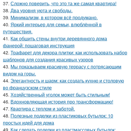
37.
Сложно поверить, что это та же самая квартира!
38.
Два уровня уюта и свободы.
39.
Минимализм, в котором всё продумано.
40.
Яркий интерьер для семьи, влюблённой в
путешествия.
41.
Как обшить стены внутри деревянного дома
фанерой: пошаговая инструкция
42.
Трафарет для декора плитки: как использовать набор
шаблонов для создания красивых узоров
43.
Мы показываем красивую террасу с потрясающим
видом на горы.
44.
Элегантность и шарм: как создать кухню и столовую
во французском стиле
45.
Хозяйственный уголок может быть стильным!
46.
Вдохновляющая история про трансформацию!
47.
Квартира с теплом и заботой.
48.
Полезные поделки из пластиковых бутылок: 10
простых идей для дома
49.
Как сделать поделки из пластмассовых бутылок: