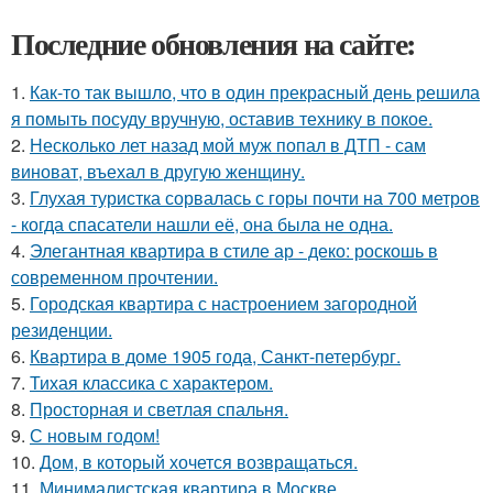
Последние обновления на сайте:
1.
Как-то так вышло, что в один прекрасный день решила
я помыть посуду вручную, оставив технику в покое.
2.
Несколько лет назад мой муж попал в ДТП - сам
виноват, въехал в другую женщину.
3.
Глухая туристка сорвалась с горы почти на 700 метров
- когда спасатели нашли её, она была не одна.
4.
Элегантная квартира в стиле ар - деко: роскошь в
современном прочтении.
5.
Городская квартира с настроением загородной
резиденции.
6.
Квартира в доме 1905 года, Санкт-петербург.
7.
Тихая классика с характером.
8.
Просторная и светлая спальня.
9.
С новым годом!
10.
Дом, в который хочется возвращаться.
11.
Минималистская квартира в Москве.