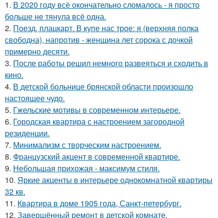
1.
В 2020 году всё окончательно сломалось - я просто
больше не тянула всё одна.
2.
Поезд, плацкарт. В купе нас трое: я (верхняя полка
свободна), напротив - женщина лет сорока с дочкой
примерно десяти.
3.
После работы решил немного развеяться и сходить в
кино.
4.
В детской больнице брянской области произошло
настоящее чудо.
5.
Гжельские мотивы в современном интерьере.
6.
Городская квартира с настроением загородной
резиденции.
7.
Минимализм с творческим настроением.
8.
Французский акцент в современной квартире.
9.
Небольшая прихожая - максимум стиля.
10.
Яркие акценты в интерьере однокомнатной квартиры
32 кв.
11.
Квартира в доме 1905 года, Санкт-петербург.
12.
Завершённый ремонт в детской комнате.