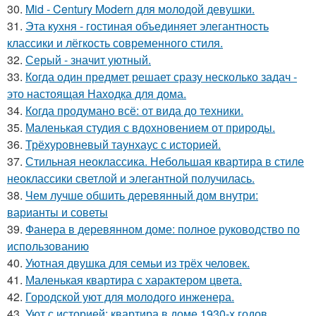
30.
Mid - Century Modern для молодой девушки.
31.
Эта кухня - гостиная объединяет элегантность
классики и лёгкость современного стиля.
32.
Серый - значит уютный.
33.
Когда один предмет решает сразу несколько задач -
это настоящая Находка для дома.
34.
Когда продумано всё: от вида до техники.
35.
Маленькая студия с вдохновением от природы.
36.
Трёхуровневый таунхаус с историей.
37.
Стильная неоклассика. Небольшая квартира в стиле
неоклассики светлой и элегантной получилась.
38.
Чем лучше обшить деревянный дом внутри:
варианты и советы
39.
Фанера в деревянном доме: полное руководство по
использованию
40.
Уютная двушка для семьи из трёх человек.
41.
Маленькая квартира с характером цвета.
42.
Городской уют для молодого инженера.
43.
Уют с историей: квартира в доме 1930-х годов.