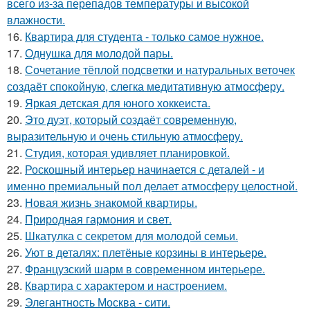
всего из-за перепадов температуры и высокой
влажности.
16.
Квартира для студента - только самое нужное.
17.
Однушка для молодой пары.
18.
Сочетание тёплой подсветки и натуральных веточек
создаёт спокойную, слегка медитативную атмосферу.
19.
Яркая детская для юного хоккеиста.
20.
Это дуэт, который создаёт современную,
выразительную и очень стильную атмосферу.
21.
Студия, которая удивляет планировкой.
22.
Роскошный интерьер начинается с деталей - и
именно премиальный пол делает атмосферу целостной.
23.
Новая жизнь знакомой квартиры.
24.
Природная гармония и свет.
25.
Шкатулка с секретом для молодой семьи.
26.
Уют в деталях: плетёные корзины в интерьере.
27.
Французский шарм в современном интерьере.
28.
Квартира с характером и настроением.
29.
Элегантность Москва - сити.