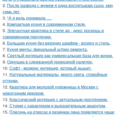
2.
После развода с мужем я одна воспитываю сына, ему
семь лет.
3.
"А я ведь понимала ….
4.
Компактная кухня в современном стиле.
5.
Элегантная квартира в стиле ар - деко: роскошь в
современном прочтении.
6.
Большая кухня без верхних шкафов - воздух и стиль.
7.
Кухня мечты: финальный штрих ремонта.
8.
Светлый интерьер как универсальная база для жизни.
9.
Однушка в сдержанной природной палитре.
10.
Софт - модерн: интерьер, который дышит.
11.
Натуральные материалы, много света, спокойные
оттенки.
12.
Квартира для молодой художницы в Москве с
новогодним декором.
13.
Классический интерьер с актуальным прочтением.
14.
Студия с характером и выразительным акцентом.
15.
Плесень на откосах и резинках окна появляется чаще