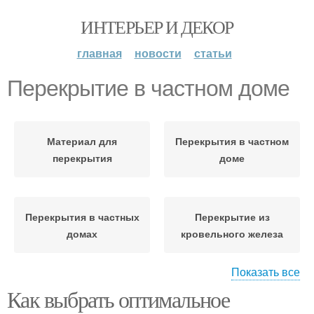
ИНТЕРЬЕР И ДЕКОР
главная
новости
статьи
Перекрытие в частном доме
Материал для
Перекрытия в частном
перекрытия
доме
Перекрытия в частных
Перекрытие из
домах
кровельного железа
Показать все
Как выбрать оптимальное
Перекрытие из
Перекрытие из
металлочерепицы
поликарбоната