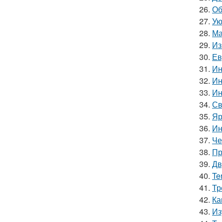
26.
Об
27.
Ую
28.
Ма
29.
Из
30.
Ев
31.
Ин
32.
Ин
33.
Ин
34.
Св
35.
Яр
36.
Ин
37.
Че
38.
Пр
39.
Дв
40.
Te
41.
Тр
42.
Ка
43.
Из