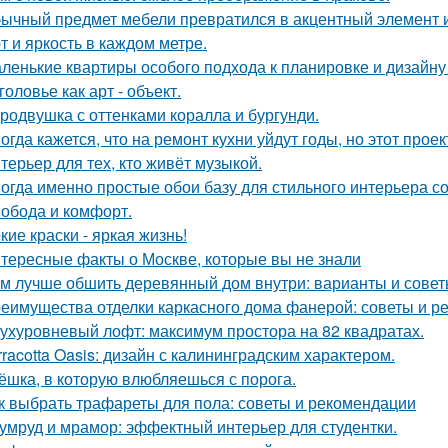
ычный предмет мебели превратился в акцентный элемент 
т и яркость в каждом метре.
ленькие квартиры особого подхода к планировке и дизайну
головье как арт - объект.
родвушка с оттенками коралла и бургунди.
огда кажется, что на ремонт кухни уйдут годы, но этот прое
терьер для тех, кто живёт музыкой.
огда именно простые обои базу для стильного интерьера с
обода и комфорт.
кие краски - яркая жизнь!
тересные факты о Москве, которые вы не знали
м лучше обшить деревянный дом внутри: варианты и сове
еимущества отделки каркасного дома фанерой: советы и р
ухуровневый лофт: максимум простора на 82 квадратах.
rracotta Oasis: дизайн с калининградским характером.
ёшка, в которую влюбляешься с порога.
к выбрать трафареты для пола: советы и рекомендации
умруд и мрамор: эффектный интерьер для студентки.