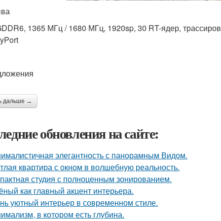
ыва
GDDR6, 1365 МГц / 1680 МГц, 1920sp, 30 RT-ядер, трассировка
yPort
дложения
ь дальше →
ледние обновления на сайте:
ималистичная элегантность с панорамным Видом.
тлая квартира с окном в волшебную реальность.
пактная студия с полноценным зонированием.
ёный как главный акцент интерьера.
нь уютный интерьер в современном стиле.
имализм, в котором есть глубина.