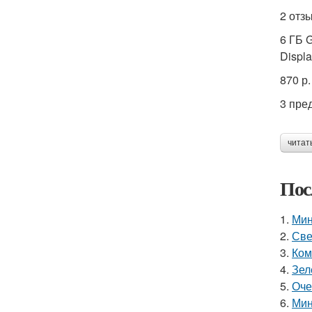
2 отз
6 ГБ 
Displa
870 р.
3 пре
читат
Пос
1.
Мин
2.
Све
3.
Ком
4.
Зел
5.
Оче
6.
Мин