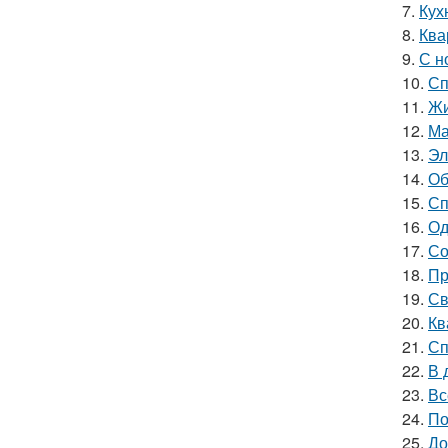
7.
Кух
8.
Ква
9.
С н
10.
Сп
11.
Жи
12.
Ма
13.
Эл
14.
Об
15.
Сп
16.
Од
17.
Со
18.
Пр
19.
Св
20.
Кв
21.
Сп
22.
В 
23.
Вс
24.
По
25.
До