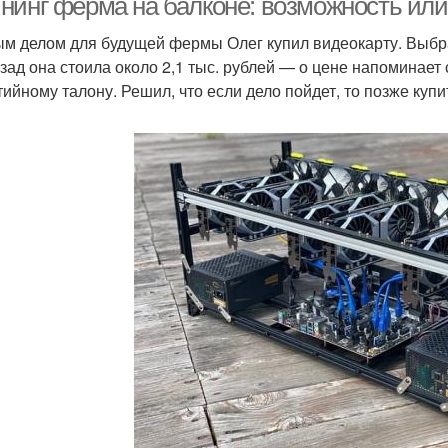
нинг ферма на балконе: возможность ил
м делом для будущей фермы Олег купил видеокарту. Выбр
азад она стоила около 2,1 тыс. рублей — о цене напоминае
тийному талону. Решил, что если дело пойдет, то позже купи