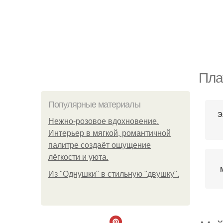
Пла
Популярные материалы
Э
Нежно-розовое вдохновение.
Интерьер в мягкой, романтичной
палитре создаёт ощущение
лёгкости и уюта.
Из "Однушки" в стильную "двушку".