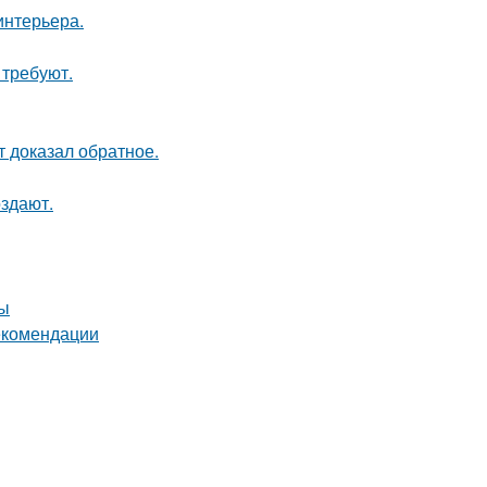
интерьера.
 требуют.
кт доказал обратное.
оздают.
ты
екомендации