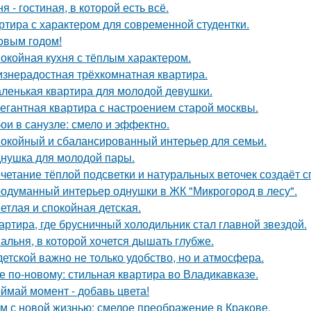
ня - гостиная, в которой есть всё.
ртира с характером для современной студентки.
овым годом!
окойная кухня с тёплым характером.
знерадостная трёхкомнатная квартира.
ленькая квартира для молодой девушки.
егантная квартира с настроением старой москвы.
ои в санузле: смело и эффектно.
окойный и сбалансированный интерьер для семьи.
нушка для молодой пары.
четание тёплой подсветки и натуральных веточек создаёт 
одуманный интерьер однушки в ЖК "Микрогород в лесу".
етлая и спокойная детская.
артира, где брусничный холодильник стал главной звездой.
альня, в которой хочется дышать глубже.
детской важно не только удобство, но и атмосфера.
е по-новому: стильная квартира во Владикавказе.
ймай момент - добавь цвета!
м с новой жизнью: смелое преображение в Кракове.