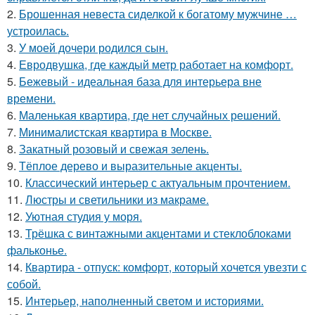
2.
Брошенная невеста сиделкой к богатому мужчине …
устроилась.
3.
У моей дочери родился сын.
4.
Евродвушка, где каждый метр работает на комфорт.
5.
Бежевый - идеальная база для интерьера вне
времени.
6.
Маленькая квартира, где нет случайных решений.
7.
Минималистская квартира в Москве.
8.
Закатный розовый и свежая зелень.
9.
Тёплое дерево и выразительные акценты.
10.
Классический интерьер с актуальным прочтением.
11.
Люстры и светильники из макраме.
12.
Уютная студия у моря.
13.
Трёшка с винтажными акцентами и стеклоблоками
фальконье.
14.
Квартира - отпуск: комфорт, который хочется увезти с
собой.
15.
Интерьер, наполненный светом и историями.