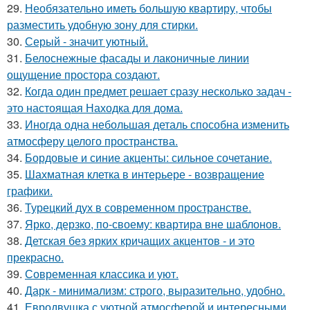
29.
Необязательно иметь большую квартиру, чтобы
разместить удобную зону для стирки.
30.
Серый - значит уютный.
31.
Белоснежные фасады и лаконичные линии
ощущение простора создают.
32.
Когда один предмет решает сразу несколько задач -
это настоящая Находка для дома.
33.
Иногда одна небольшая деталь способна изменить
атмосферу целого пространства.
34.
Бордовые и синие акценты: сильное сочетание.
35.
Шахматная клетка в интерьере - возвращение
графики.
36.
Турецкий дух в современном пространстве.
37.
Ярко, дерзко, по-своему: квартира вне шаблонов.
38.
Детская без ярких кричащих акцентов - и это
прекрасно.
39.
Современная классика и уют.
40.
Дарк - минимализм: строго, выразительно, удобно.
41.
Евродвушка с уютной атмосферой и интересными