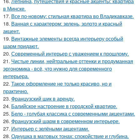
16.
Лепнина, путешествия и красные акценты: квартира
в Минске.
17.
Все по-новому: стильная квартира во Владикавказе.
18.
Ванная с характером: зелень, золото и красный
акцент.
19.
Винтажные элементы всегда интерьеру особый
шарм придают.
20.
Современный интерьер с уважением к прошлому.
21.
Чистые линии, нейтральные оттенки и продуманная
эргономика - всё, что нужно для современного
интерьера.
22.
Такое оформление не только красиво, но и
практично.
23.
Французский шик в аренду.
24.
Балийское настроение в городской квартире.
25.
Бело - голубая классика с современными акцентами.
26.
Французский шарм в современном интерьере.
27.
Интерьер с зелёными акцентами.
28.
Однушка в матовых тонах: спокойствие и глубина.