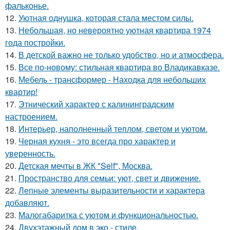
фальконье.
12.
Уютная однушка, которая стала местом силы.
13.
Небольшая, но невероятно уютная квартира 1974
года постройки.
14.
В детской важно не только удобство, но и атмосфера.
15.
Все по-новому: стильная квартира во Владикавказе.
16.
Мебель - трансформер - Находка для небольших
квартир!
17.
Этнический характер с калининградским
настроением.
18.
Интерьер, наполненный теплом, светом и уютом.
19.
Черная кухня - это всегда про характер и
уверенность.
20.
Детская мечты в ЖК "Self", Москва.
21.
Пространство для семьи: уют, свет и движение.
22.
Лепные элементы выразительности и характера
добавляют.
23.
Малогабаритка с уютом и функциональностью.
24.
Двухэтажный дом в эко - стиле.