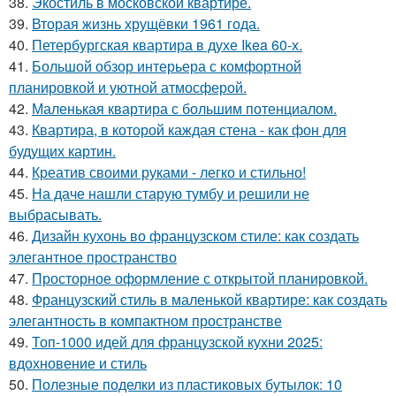
38.
Экостиль в московской квартире.
39.
Вторая жизнь хрущёвки 1961 года.
40.
Петербургская квартира в духе Ikea 60-х.
41.
Большой обзор интерьера с комфортной
планировкой и уютной атмосферой.
42.
Маленькая квартира с большим потенциалом.
43.
Квартира, в которой каждая стена - как фон для
будущих картин.
44.
Креатив своими руками - легко и стильно!
45.
На даче нашли старую тумбу и решили не
выбрасывать.
46.
Дизайн кухонь во французском стиле: как создать
элегантное пространство
47.
Просторное оформление с открытой планировкой.
48.
Французский стиль в маленькой квартире: как создать
элегантность в компактном пространстве
49.
Топ-1000 идей для французской кухни 2025:
вдохновение и стиль
50.
Полезные поделки из пластиковых бутылок: 10