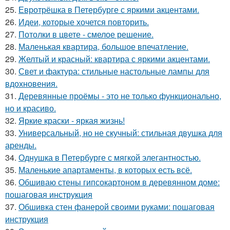
25.
Евротрёшка в Петербурге с яркими акцентами.
26.
Идеи, которые хочется повторить.
27.
Потолки в цвете - смелое решение.
28.
Маленькая квартира, большое впечатление.
29.
Желтый и красный: квартира с яркими акцентами.
30.
Свет и фактура: стильные настольные лампы для
вдохновения.
31.
Деревянные проёмы - это не только функционально,
но и красиво.
32.
Яркие краски - яркая жизнь!
33.
Универсальный, но не скучный: стильная двушка для
аренды.
34.
Однушка в Петербурге с мягкой элегантностью.
35.
Маленькие апартаменты, в которых есть всё.
36.
Обшиваю стены гипсокартоном в деревянном доме:
пошаговая инструкция
37.
Обшивка стен фанерой своими руками: пошаговая
инструкция