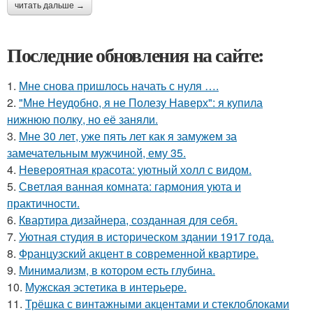
читать дальше →
Последние обновления на сайте:
1.
Мне снова пришлось начать с нуля ….
2.
"Мне Неудобно, я не Полезу Наверх": я купила
нижнюю полку, но её заняли.
3.
Мне 30 лет, уже пять лет как я замужем за
замечательным мужчиной, ему 35.
4.
Невероятная красота: уютный холл с видом.
5.
Светлая ванная комната: гармония уюта и
практичности.
6.
Квартира дизайнера, созданная для себя.
7.
Уютная студия в историческом здании 1917 года.
8.
Французский акцент в современной квартире.
9.
Минимализм, в котором есть глубина.
10.
Мужская эстетика в интерьере.
11.
Трёшка с винтажными акцентами и стеклоблоками