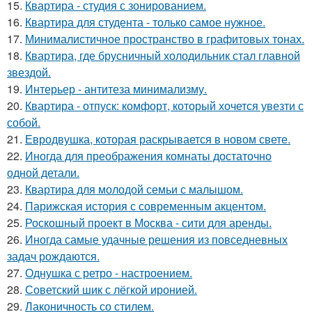
15.
Квартира - студия с зонированием.
16.
Квартира для студента - только самое нужное.
17.
Минималистичное пространство в графитовых тонах.
18.
Квартира, где брусничный холодильник стал главной
звездой.
19.
Интерьер - антитеза минимализму.
20.
Квартира - отпуск: комфорт, который хочется увезти с
собой.
21.
Евродвушка, которая раскрывается в новом свете.
22.
Иногда для преображения комнаты достаточно
одной детали.
23.
Квартира для молодой семьи с малышом.
24.
Парижская история с современным акцентом.
25.
Роскошный проект в Москва - сити для аренды.
26.
Иногда самые удачные решения из повседневных
задач рождаются.
27.
Однушка с ретро - настроением.
28.
Советский шик с лёгкой иронией.
29.
Лаконичность со стилем.