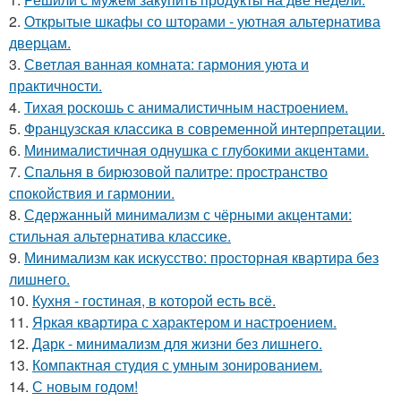
2.
Открытые шкафы со шторами - уютная альтернатива
дверцам.
3.
Светлая ванная комната: гармония уюта и
практичности.
4.
Тихая роскошь с анималистичным настроением.
5.
Французская классика в современной интерпретации.
6.
Минималистичная однушка с глубокими акцентами.
7.
Спальня в бирюзовой палитре: пространство
спокойствия и гармонии.
8.
Сдержанный минимализм с чёрными акцентами:
стильная альтернатива классике.
9.
Минимализм как искусство: просторная квартира без
лишнего.
10.
Кухня - гостиная, в которой есть всё.
11.
Яркая квартира с характером и настроением.
12.
Дарк - минимализм для жизни без лишнего.
13.
Компактная студия с умным зонированием.
14.
С новым годом!