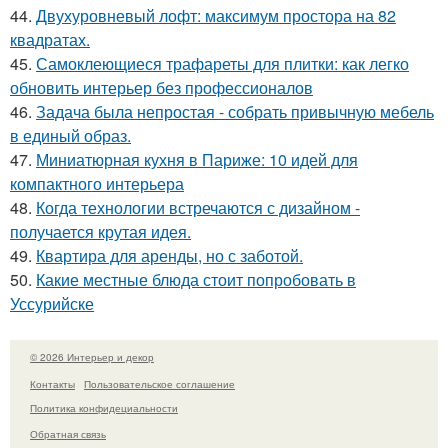
44.
Двухуровневый лофт: максимум простора на 82
квадратах.
45.
Самоклеющиеся трафареты для плитки: как легко
обновить интерьер без профессионалов
46.
Задача была непростая - собрать привычную мебель
в единый образ.
47.
Миниатюрная кухня в Париже: 10 идей для
компактного интерьера
48.
Когда технологии встречаются с дизайном -
получается крутая идея.
49.
Квартира для аренды, но с заботой.
50.
Какие местные блюда стоит попробовать в
Уссурийске
© 2026 Интерьер и декор
Контакты
Пользовательское соглашение
Политика конфидециальности
Обратная связь