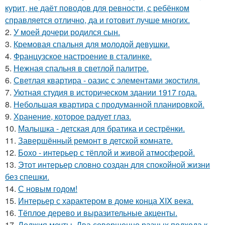
курит, не даёт поводов для ревности, с ребёнком
справляется отлично, да и готовит лучше многих.
2.
У моей дочери родился сын.
3.
Кремовая спальня для молодой девушки.
4.
Французское настроение в сталинке.
5.
Нежная спальня в светлой палитре.
6.
Светлая квартира - оазис с элементами экостиля.
7.
Уютная студия в историческом здании 1917 года.
8.
Небольшая квартира с продуманной планировкой.
9.
Хранение, которое радует глаз.
10.
Малышка - детская для братика и сестрёнки.
11.
Завершённый ремонт в детской комнате.
12.
Бохо - интерьер с тёплой и живой атмосферой.
13.
Этот интерьер словно создан для спокойной жизни
без спешки.
14.
С новым годом!
15.
Интерьер с характером в доме конца XIX века.
16.
Тёплое дерево и выразительные акценты.
17.
Лоджия мечты. Два совершенно разных подхода к