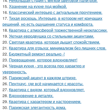
14.
Небольшая студия с мягкой цветовой палитрой.
15.
Хранение на кухне под мойкой.
16.
Классический интерьер с актуальным прочтением.
17.
Тихая роскошь. Интерьер, в котором нет кричащих
решений, но есть ощущение статуса и комфорта.
18.
Квартира с атмосферой торжественной неоклассики.
19.
Уютная евродвушка со стильными акцентами.
20.
Светлая квартира, которая дышит спокойствием.
21.
Квартира для отдыха: минимализм без лишних слов.
22.
Бюджетный ремонт реально -!
23.
Превращение, которое вдохновляет!
24.
Черная кухня - это всегда про характер и
уверенность.
25.
Парижский акцент в каждом штрихе.
26.
Пентхаус, где всё начинается с красоты.
27.
Квартира с видом, который вдохновляет.
28.
Вдохновение в деталях.
29.
Квартира с характером и настроением.
30.
Парижская элегантность дома.