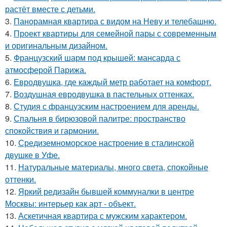
растёт вместе с детьми.
3.
Панорамная квартира с видом на Неву и телебашню.
4.
Проект квартиры для семейной пары с современным
и оригинальным дизайном.
5.
Французский шарм под крышей: мансарда с
атмосферой Парижа.
6.
Евродвушка, где каждый метр работает на комфорт.
7.
Воздушная евродвушка в пастельных оттенках.
8.
Студия с французским настроением для аренды.
9.
Спальня в бирюзовой палитре: пространство
спокойствия и гармонии.
10.
Средиземноморское настроение в сталинской
двушке в Уфе.
11.
Натуральные материалы, много света, спокойные
оттенки.
12.
Яркий редизайн бывшей коммуналки в центре
Москвы: интерьер как арт - объект.
13.
Аскетичная квартира с мужским характером.