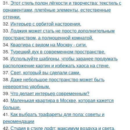
31.
Этот стиль полон лёгкости и творчества: текстиль с
орнаментами, плетёные элементы, естественные
оттенки.
32.
Интерьер с орбитой настроения.
33.
Лоджия может стать не просто дополнительным
пространством, а полноценной комнатой.
34.
Квартира с видом на Москву - сити.
35.
Турецкий дух в современном пространстве.
36.
Используйте шаблоны, чтобы заранее продумать
расположение картин и избежать хаоса на стене.
37.
Свет, который вы сделали сами.
38.
Даже небольшое пространство может быть
невероятно удобным.
39.
Что делает интерьер современным?
40.
Маленькая квартира в Москве, которая кажется
больше.
41.
Как выбрать трафареты для пола: советы и
рекомендации
42.
Студия в стиле лофт: максимум воздуха и света.