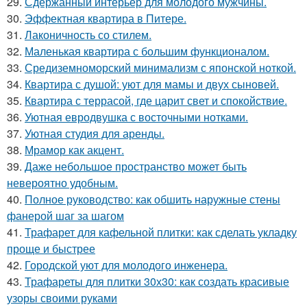
29.
Сдержанный интерьер для молодого мужчины.
30.
Эффектная квартира в Питере.
31.
Лаконичность со стилем.
32.
Маленькая квартира с большим функционалом.
33.
Средиземноморский минимализм с японской ноткой.
34.
Квартира с душой: уют для мамы и двух сыновей.
35.
Квартира с террасой, где царит свет и спокойствие.
36.
Уютная евродвушка с восточными нотками.
37.
Уютная студия для аренды.
38.
Мрамор как акцент.
39.
Даже небольшое пространство может быть
невероятно удобным.
40.
Полное руководство: как обшить наружные стены
фанерой шаг за шагом
41.
Трафарет для кафельной плитки: как сделать укладку
проще и быстрее
42.
Городской уют для молодого инженера.
43.
Трафареты для плитки 30х30: как создать красивые
узоры своими руками