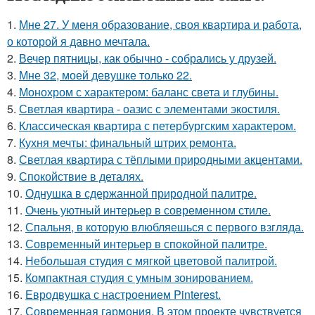
1.
Мне 27. У меня образование, своя квартира и работа,
о которой я давно мечтала.
2.
Вечер пятницы, как обычно - собрались у друзей.
3.
Мне 32, моей девушке только 22.
4.
Монохром с характером: баланс света и глубины.
5.
Светлая квартира - оазис с элементами экостиля.
6.
Классическая квартира с петербургским характером.
7.
Кухня мечты: финальный штрих ремонта.
8.
Светлая квартира с тёплыми природными акцентами.
9.
Спокойствие в деталях.
10.
Однушка в сдержанной природной палитре.
11.
Очень уютный интерьер в современном стиле.
12.
Спальня, в которую влюбляешься с первого взгляда.
13.
Современный интерьер в спокойной палитре.
14.
Небольшая студия с мягкой цветовой палитрой.
15.
Компактная студия с умным зонированием.
16.
Евродвушка с настроением Pinterest.
17.
Современная гармония. В этом проекте чувствуется