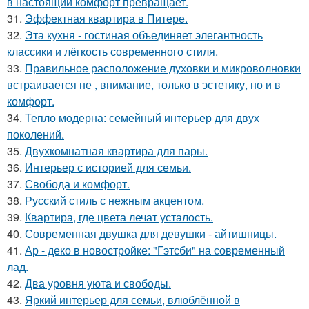
в настоящий комфорт превращает.
31.
Эффектная квартира в Питере.
32.
Эта кухня - гостиная объединяет элегантность
классики и лёгкость современного стиля.
33.
Правильное расположение духовки и микроволновки
встраивается не , внимание, только в эстетику, но и в
комфорт.
34.
Тепло модерна: семейный интерьер для двух
поколений.
35.
Двухкомнатная квартира для пары.
36.
Интерьер с историей для семьи.
37.
Свобода и комфорт.
38.
Русский стиль с нежным акцентом.
39.
Квартира, где цвета лечат усталость.
40.
Современная двушка для девушки - айтишницы.
41.
Ар - деко в новостройке: "Гэтсби" на современный
лад.
42.
Два уровня уюта и свободы.
43.
Яркий интерьер для семьи, влюблённой в