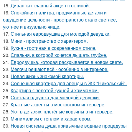
15.
Диван как главный акцент гостиной.
16.
Спокойная палитра, продуманные детали и
ощущение цельности - пространство стало светлее,
уютнее и визуально чище.
17.
Стильная евродвушка для молодой девушки.
18.
Мини - пространство с характером.
19.
Кухня - гостиная в современном стиле.
20.
Спальня, в которой хочется дышать глубже.
21.
Евродвушка, которая раскрывается в новом свете.
22.
Мелочи решают всё - особенно в интерьере.
23.
Новая жизнь знакомой квартиры.
24.
Солнечная квартира для аренды в ЖК "Никольский".
25.
Квартира с золотой кухней и хаммамом.
26.
Светлая однушка для молодой девушки.
27.
Красные акценты в московском интерьере.
28.
Уют в деталях: плетёные корзины в интерьере.
29.
Минимализм с теплом и характером.
30.
Новая система душа привычные водные процедуры