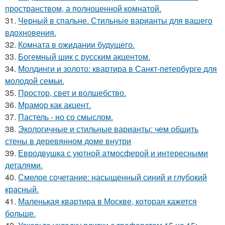
пространством, а полноценной комнатой.
31.
Черный в спальне. Стильные варианты для вашего
вдохновения.
32.
Комната в ожидании будущего.
33.
Богемный шик с русским акцентом.
34.
Молдинги и золото: квартира в Санкт-петербурге для
молодой семьи.
35.
Простор, свет и волшебство.
36.
Мрамор как акцент.
37.
Пастель - но со смыслом.
38.
Экологичные и стильные варианты: чем обшить
стены в деревянном доме внутри
39.
Евродвушка с уютной атмосферой и интересными
деталями.
40.
Смелое сочетание: насыщенный синий и глубокий
красный.
41.
Маленькая квартира в Москве, которая кажется
больше.