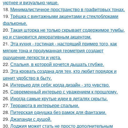
уютнее и визуально чище.
18.
Минималистичное пространство в графитовых тонах.
19.
Трёшка с винтажными акцентами и стеклоблоками
фальконье.
20.
Такая шторка не только скрывает содержимое тумбы,
но и становится декоративным акцентом.
21.
Эта кухня - гостиная - настоящий пример того, как
мягкие тона и продуманная геометрия создают
ощущение легкости и уюта.
22.
Спальня, в которой хочется дышать глубже.
23.
Эта кровать создана для тех, кто любит порядок и
ценит удобство в быту.
24.
Интерьер для себя: когда дизайн - это чувство.
25.
Современный интерьер с уважением к прошлому.
26.
Иногда самые крутые идеи в деталях скрыты.
27.
Терракота в интерьере спальни.
28.
Питерская однушка без рамок для фантазии.
29.
Джапанди с душой.
30.
Лоджия может стать не просто дополнительным