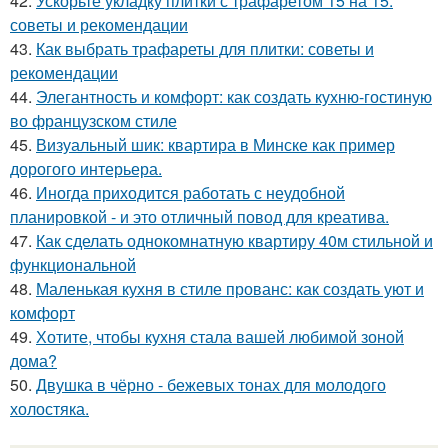
42.
Ускорьте укладку плитки с трафаретом 15 на 15:
советы и рекомендации
43.
Как выбрать трафареты для плитки: советы и
рекомендации
44.
Элегантность и комфорт: как создать кухню-гостиную
во французском стиле
45.
Визуальный шик: квартира в Минске как пример
дорогого интерьера.
46.
Иногда приходится работать с неудобной
планировкой - и это отличный повод для креатива.
47.
Как сделать однокомнатную квартиру 40м стильной и
функциональной
48.
Маленькая кухня в стиле прованс: как создать уют и
комфорт
49.
Хотите, чтобы кухня стала вашей любимой зоной
дома?
50.
Двушка в чёрно - бежевых тонах для молодого
холостяка.