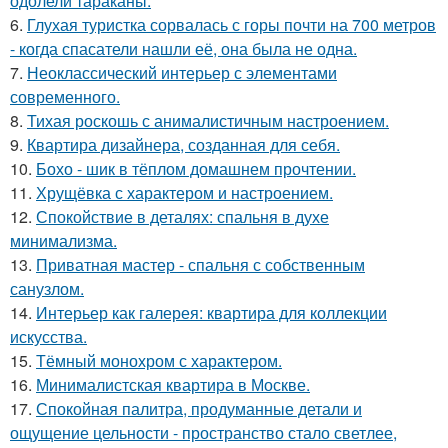
одолели тараканы.
6.
Глухая туристка сорвалась с горы почти на 700 метров
- когда спасатели нашли её, она была не одна.
7.
Неоклассический интерьер с элементами
современного.
8.
Тихая роскошь с анималистичным настроением.
9.
Квартира дизайнера, созданная для себя.
10.
Бохо - шик в тёплом домашнем прочтении.
11.
Хрущёвка с характером и настроением.
12.
Спокойствие в деталях: спальня в духе
минимализма.
13.
Приватная мастер - спальня с собственным
санузлом.
14.
Интерьер как галерея: квартира для коллекции
искусства.
15.
Тёмный монохром с характером.
16.
Минималистская квартира в Москве.
17.
Спокойная палитра, продуманные детали и
ощущение цельности - пространство стало светлее,