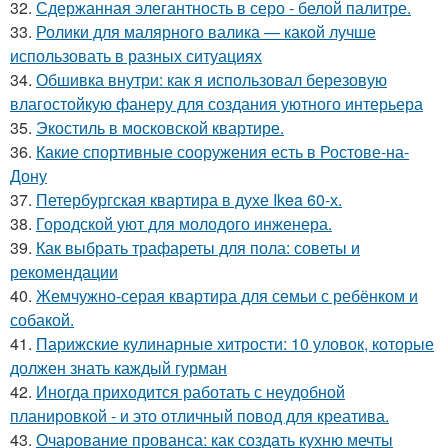
32.
Сдержанная элегантность в серо - белой палитре.
33.
Ролики для малярного валика — какой лучше
использовать в разных ситуациях
34.
Обшивка внутри: как я использовал березовую
влагостойкую фанеру для создания уютного интерьера
35.
Экостиль в московской квартире.
36.
Какие спортивные сооружения есть в Ростове-на-
Дону
37.
Петербургская квартира в духе Ikea 60-х.
38.
Городской уют для молодого инженера.
39.
Как выбрать трафареты для пола: советы и
рекомендации
40.
Жемчужно-серая квартира для семьи с ребёнком и
собакой.
41.
Парижские кулинарные хитрости: 10 уловок, которые
должен знать каждый гурман
42.
Иногда приходится работать с неудобной
планировкой - и это отличный повод для креатива.
43.
Очарование прованса: как создать кухню мечты