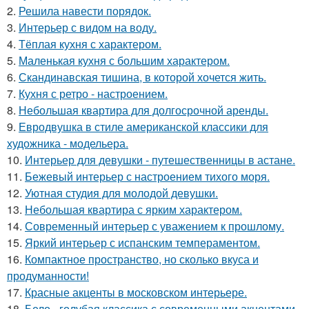
2.
Решила навести порядок.
3.
Интерьер с видом на воду.
4.
Тёплая кухня с характером.
5.
Маленькая кухня с большим характером.
6.
Скандинавская тишина, в которой хочется жить.
7.
Кухня с ретро - настроением.
8.
Небольшая квартира для долгосрочной аренды.
9.
Евродвушка в стиле американской классики для
художника - модельера.
10.
Интерьер для девушки - путешественницы в астане.
11.
Бежевый интерьер с настроением тихого моря.
12.
Уютная студия для молодой девушки.
13.
Небольшая квартира с ярким характером.
14.
Современный интерьер с уважением к прошлому.
15.
Яркий интерьер с испанским темпераментом.
16.
Компактное пространство, но сколько вкуса и
продуманности!
17.
Красные акценты в московском интерьере.
18.
Бело - голубая классика с современными акцентами.