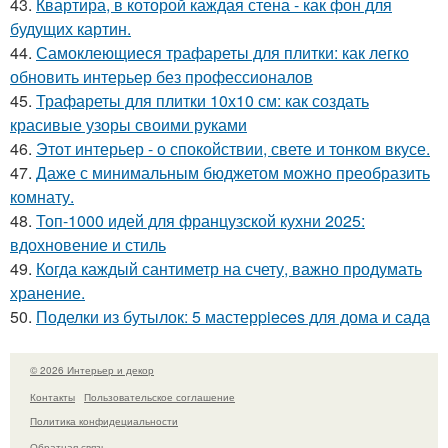
43.
Квартира, в которой каждая стена - как фон для
будущих картин.
44.
Самоклеющиеся трафареты для плитки: как легко
обновить интерьер без профессионалов
45.
Трафареты для плитки 10х10 см: как создать
красивые узоры своими руками
46.
Этот интерьер - о спокойствии, свете и тонком вкусе.
47.
Даже с минимальным бюджетом можно преобразить
комнату.
48.
Топ-1000 идей для французской кухни 2025:
вдохновение и стиль
49.
Когда каждый сантиметр на счету, важно продумать
хранение.
50.
Поделки из бутылок: 5 мастерpieces для дома и сада
© 2026 Интерьер и декор
Контакты
Пользовательское соглашение
Политика конфидециальности
Обратная связь