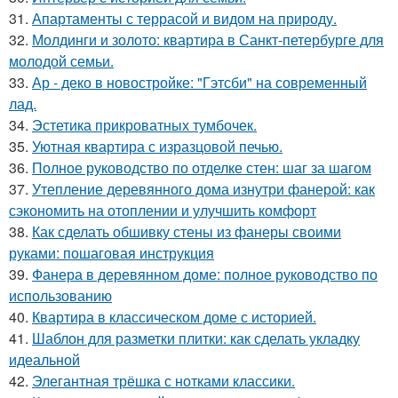
31.
Апартаменты с террасой и видом на природу.
32.
Молдинги и золото: квартира в Санкт-петербурге для
молодой семьи.
33.
Ар - деко в новостройке: "Гэтсби" на современный
лад.
34.
Эстетика прикроватных тумбочек.
35.
Уютная квартира с изразцовой печью.
36.
Полное руководство по отделке стен: шаг за шагом
37.
Утепление деревянного дома изнутри фанерой: как
сэкономить на отоплении и улучшить комфорт
38.
Как сделать обшивку стены из фанеры своими
руками: пошаговая инструкция
39.
Фанера в деревянном доме: полное руководство по
использованию
40.
Квартира в классическом доме с историей.
41.
Шаблон для разметки плитки: как сделать укладку
идеальной
42.
Элегантная трёшка с нотками классики.