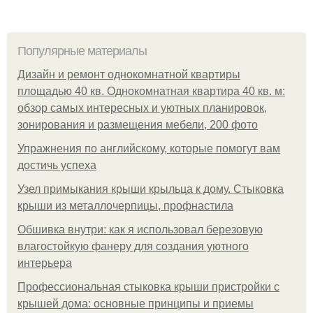
Популярные материалы
Дизайн и ремонт однокомнатной квартиры
площадью 40 кв. Однокомнатная квартира 40 кв. м:
обзор самых интересных и уютных планировок,
зонирования и размещения мебели, 200 фото
Упражнения по английскому, которые помогут вам
достичь успеха
Узел примыкания крыши крыльца к дому. Стыковка
крыши из металлочерпицы, профнастила
Обшивка внутри: как я использовал березовую
влагостойкую фанеру для создания уютного
интерьера
Профессиональная стыковка крыши пристройки с
крышей дома: основные принципы и приемы