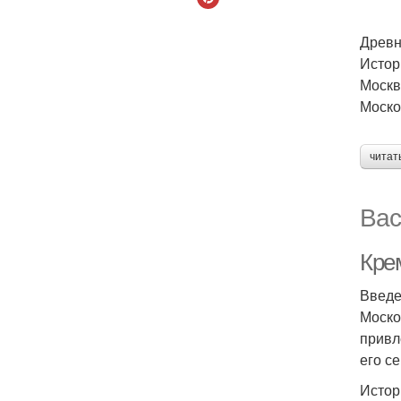
Древн
Истор
Москв
Моско
читат
Вас
Кре
Введ
Моско
привл
его с
Истор