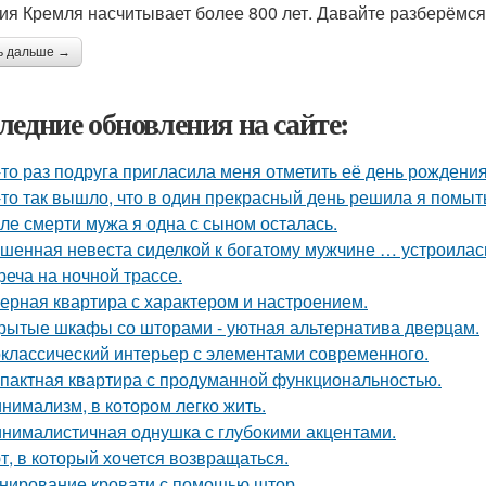
ия Кремля насчитывает более 800 лет. Давайте разберёмся
ь дальше →
ледние обновления на сайте:
-то раз подруга пригласила меня отметить её день рождени
-то так вышло, что в один прекрасный день решила я помыть
ле смерти мужа я одна с сыном осталась.
шенная невеста сиделкой к богатому мужчине … устроилас
реча на ночной трассе.
ерная квартира с характером и настроением.
рытые шкафы со шторами - уютная альтернатива дверцам.
классический интерьер с элементами современного.
пактная квартира с продуманной функциональностью.
нимализм, в котором легко жить.
нималистичная однушка с глубокими акцентами.
т, в который хочется возвращаться.
нирование кровати с помощью штор.