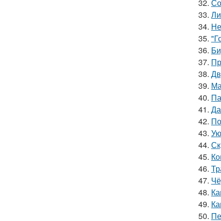
32.
Со
33.
Ли
34.
Не
35.
"Г
36.
Би
37.
Пр
38.
Дв
39.
Ма
40.
Па
41.
Да
42.
По
43.
Ую
44.
Ск
45.
Ко
46.
Тр
47.
Чё
48.
Ка
49.
Ка
50.
Пе