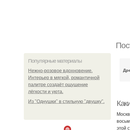
Пос
Популярные материалы
Др
Нежно-розовое вдохновение.
Интерьер в мягкой, романтичной
палитре создаёт ощущение
лёгкости и уюта.
Из "Однушки" в стильную "двушку".
Как
Москв
восьм
этой 