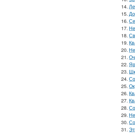
14.
Ле
15.
До
16.
Се
17.
Не
18.
Св
19.
Кв
20.
Не
21.
Оч
22.
Яр
23.
Шк
24.
Со
25.
Ок
26.
Кв
27.
Кв
28.
Со
29.
Не
30.
Со
31.
Эт