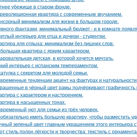
тнее убежище в старом фонде.
революционная квартира с современным звучанием.
нсорный минимализм для жизни в большом городе.
много фантазии, минимальный бюджет - и в комнате появляе
етлый интерьер для отца и дочери - студентки.
артира для отдыха: минимализм без лишних слов.
большая квартира с ярким характером.
аровательная детская, в которой хочется мечтать.
кий интерьер с испанским темпераментом.
атулка с секретом для молодой семьи.
временные тенденции акцент на фактурах и натуральности
рашенные в чёрный цвет рамы подчёркивают графичность 
артира с характером и настроением.
артира в насыщенных тонах.
временный уют для семьи из трёх человек.
обязательно иметь большую квартиру, чтобы разместить удо
чный зеленый цвет главным украшением этого интерьера с
от стиль полон лёгкости и творчества: текстиль с орнамент