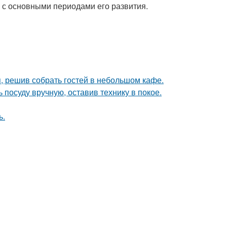
 с основными периодами его развития.
я, решив собрать гостей в небольшом кафе.
 посуду вручную, оставив технику в покое.
ь.