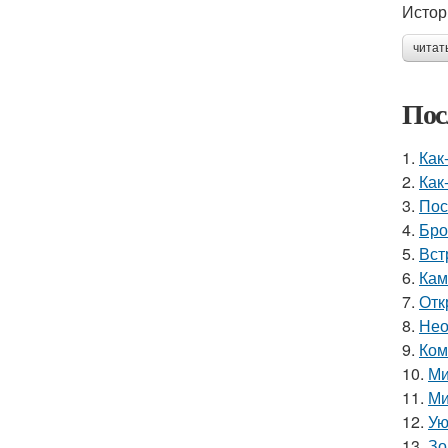
Истор
читат
Пос
1.
Как
2.
Как
3.
Пос
4.
Бро
5.
Вст
6.
Кам
7.
Отк
8.
Нео
9.
Ком
10.
Ми
11.
Ми
12.
Ую
13.
Зо