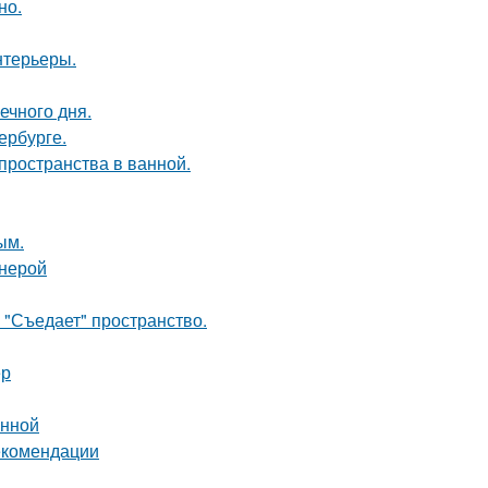
но.
нтерьеры.
ечного дня.
ербурге.
пространства в ванной.
ым.
анерой
 "Съедает" пространство.
ер
анной
рекомендации