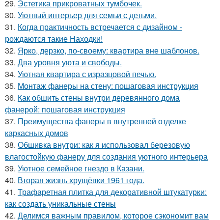
29.
Эстетика прикроватных тумбочек.
30.
Уютный интерьер для семьи с детьми.
31.
Когда практичность встречается с дизайном -
рождаются такие Находки!
32.
Ярко, дерзко, по-своему: квартира вне шаблонов.
33.
Два уровня уюта и свободы.
34.
Уютная квартира с изразцовой печью.
35.
Монтаж фанеры на стену: пошаговая инструкция
36.
Как обшить стены внутри деревянного дома
фанерой: пошаговая инструкция
37.
Преимущества фанеры в внутренней отделке
каркасных домов
38.
Обшивка внутри: как я использовал березовую
влагостойкую фанеру для создания уютного интерьера
39.
Уютное семейное гнездо в Казани.
40.
Вторая жизнь хрущёвки 1961 года.
41.
Трафаретная плитка для декоративной штукатурки:
как создать уникальные стены
42.
Делимся важным правилом, которое сэкономит вам