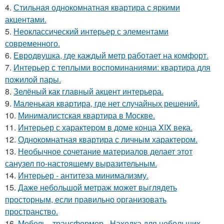
4.
Стильная однокомнатная квартира с яркими
акцентами.
5.
Неоклассический интерьер с элементами
современного.
6.
Евродвушка, где каждый метр работает на комфорт.
7.
Интерьер с теплыми воспоминаниями: квартира для
пожилой пары.
8.
Зелёный как главный акцент интерьера.
9.
Маленькая квартира, где нет случайных решений.
10.
Минималистская квартира в Москве.
11.
Интерьер с характером в доме конца XIX века.
12.
Однокомнатная квартира с личным характером.
13.
Необычное сочетание материалов делает этот
санузел по-настоящему выразительным.
14.
Интерьер - антитеза минимализму.
15.
Даже небольшой метраж может выглядеть
просторным, если правильно организовать
пространство.
16.
Мебель - трансформер - Находка для небольших