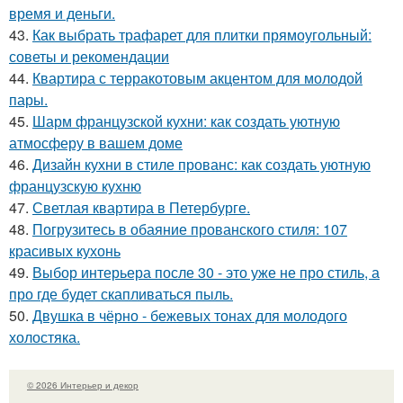
время и деньги.
43.
Как выбрать трафарет для плитки прямоугольный:
советы и рекомендации
44.
Квартира с терракотовым акцентом для молодой
пары.
45.
Шарм французской кухни: как создать уютную
атмосферу в вашем доме
46.
Дизайн кухни в стиле прованс: как создать уютную
французскую кухню
47.
Светлая квартира в Петербурге.
48.
Погрузитесь в обаяние прованского стиля: 107
красивых кухонь
49.
Выбор интерьера после 30 - это уже не про стиль, а
про где будет скапливаться пыль.
50.
Двушка в чёрно - бежевых тонах для молодого
холостяка.
© 2026 Интерьер и декор