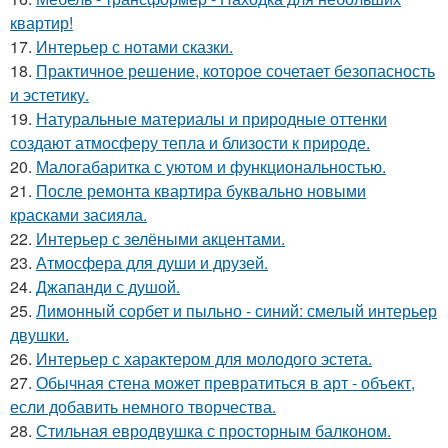
квартир!
17.
Интерьер с нотами сказки.
18.
Практичное решение, которое сочетает безопасность
и эстетику.
19.
Натуральные материалы и природные оттенки
создают атмосферу тепла и близости к природе.
20.
Малогабаритка с уютом и функциональностью.
21.
После ремонта квартира буквально новыми
красками засияла.
22.
Интерьер с зелёными акцентами.
23.
Атмосфера для души и друзей.
24.
Джапанди с душой.
25.
Лимонный сорбет и пыльно - синий: смелый интерьер
двушки.
26.
Интерьер с характером для молодого эстета.
27.
Обычная стена может превратиться в арт - объект,
если добавить немного творчества.
28.
Стильная евродвушка с просторным балконом.