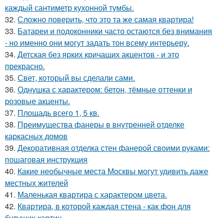
каждый сантиметр кухонной тумбы.
32.
Сложно поверить, что это та же самая квартира!
33.
Батареи и подоконники часто остаются без внимания
- но именно они могут задать тон всему интерьеру.
34.
Детская без ярких кричащих акцентов - и это
прекрасно.
35.
Свет, который вы сделали сами.
36.
Однушка с характером: бетон, тёмные оттенки и
розовые акценты.
37.
Площадь всего 1, 5 кв.
38.
Преимущества фанеры в внутренней отделке
каркасных домов
39.
Декоративная отделка стен фанерой своими руками:
пошаговая инструкция
40.
Какие необычные места Москвы могут удивить даже
местных жителей
41.
Маленькая квартира с характером цвета.
42.
Квартира, в которой каждая стена - как фон для
будущих картин.