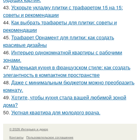
43.
Ускорьте укладку плитки с трафаретом 15 на 15:
советы и рекомендации
44.
Как выбрать трафареты для плитки: советы и
рекомендации
45.
Трафарет Орнамент для плитки: как создать
красивые дизайны
46.
Интерьер однокомнатной квартиры с рабочими
зонами.
47.
Маленькая кухня в французском стиле: как создать
элегантность в компактном пространстве
48.
Даже с минимальным бюджетом можно преобразить
комнату.
49.
Хотите, чтобы кухня стала вашей любимой зоной
дома?
50.
Уютная квартира для молодого врача.
© 2026 Интерьер и декор
Контакты
Пользовательское соглашение