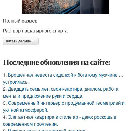
Полный размер
Раствор нашатырного спирта
читать дальше →
Последние обновления на сайте:
1.
Брошенная невеста сиделкой к богатому мужчине …
устроилась.
2.
Двадцать семь лет, своя квартира, диплом, работа
мечты и предложение руки и сердца.
3.
Современный интерьер с продуманной геометрией и
уютной атмосферой.
4.
Элегантная квартира в стиле ар - деко: роскошь в
современном прочтении.
5.
Нежная спальня в светлой палитре.