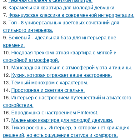
6.
Карамельная квартира для молодой девушки.
7.
Французская классика в современной интерпретации.
8.
Топ - 8 универсальных цветовых сочетаний для
стильного интерьера.
9.
Бежевый - идеальная база для интерьера вне
времени.
10.
Нюдовая трёхкомнатная квартира с мягкой и
спокойной атмосферой.
11.
Мансардная спальня с атмосферой уюта и тишины.
12.
Кухня, которая отражает ваше настроение.
13.
Тёмный монохром с характером.
14.
Просторная и светлая спальня.
15.
Интерьер с настроением путешествий и азиатского
спокойствия.
16.
Евродвушка с настроением Pinterest.
17.
Маленькая квартира для молодой девушки.
18.
Тихая роскошь. Интерьер, в котором нет кричащих
решений, но есть ощущение статуса и комфорта.