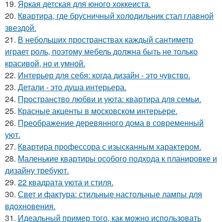
19.
Яркая детская для юного хоккеиста.
20.
Квартира, где брусничный холодильник стал главной
звездой.
21.
В небольших пространствах каждый сантиметр
играет роль, поэтому мебель должна быть не только
красивой, но и умной.
22.
Интерьер для себя: когда дизайн - это чувство.
23.
Детали - это душа интерьера.
24.
Пространство любви и уюта: квартира для семьи.
25.
Красные акценты в московском интерьере.
26.
Преображение деревянного дома в современный
уют.
27.
Квартира профессора с изысканным характером.
28.
Маленькие квартиры особого подхода к планировке и
дизайну требуют.
29.
22 квадрата уюта и стиля.
30.
Свет и фактура: стильные настольные лампы для
вдохновения.
31.
Идеальный пример того, как можно использовать