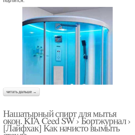
портится.
читать дальше →
Нашатырный спирт для мытья
окон. KIA Ceed SW › Бортжурнал ›
[Лайфхак] Как начисто вымыть
стекла.