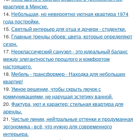
квартире в Минске.
14.
Небольшая, но невероятно уютная квартира 1974
года постройки.
15.
Светлый интерьер для отца и дочери - студентки.
16.
Главные тренды обоев: цвета, которые определяют
сезон.
17.
Неоклассический санузел - это идеальный баланс
между элегантностью прошлого и комфортом
настоящего.
18.
Мебель - трансформер - Находка для небольших
квартир!
19.
Умное решение, чтобы скрыть лючок с
коммуникациями, не нарушая эстетику ванной.
20.
Фактура, уют и характер: стильная квартира для
аренды.
21.
Чистые линии, нейтральные оттенки и продуманная
эргономика - всё, что нужно для современного
интерьера.