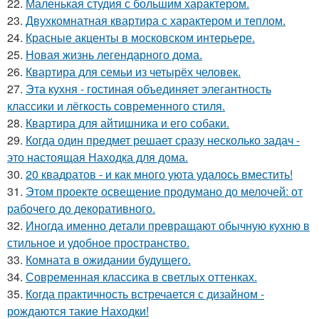
22.
Маленькая студия с большим характером.
23.
Двухкомнатная квартира с характером и теплом.
24.
Красные акценты в московском интерьере.
25.
Новая жизнь легендарного дома.
26.
Квартира для семьи из четырёх человек.
27.
Эта кухня - гостиная объединяет элегантность
классики и лёгкость современного стиля.
28.
Квартира для айтишника и его собаки.
29.
Когда один предмет решает сразу несколько задач -
это настоящая Находка для дома.
30.
20 квадратов - и как много уюта удалось вместить!
31.
Этом проекте освещение продумано до мелочей: от
рабочего до декоративного.
32.
Иногда именно детали превращают обычную кухню в
стильное и удобное пространство.
33.
Комната в ожидании будущего.
34.
Современная классика в светлых оттенках.
35.
Когда практичность встречается с дизайном -
рождаются такие Находки!