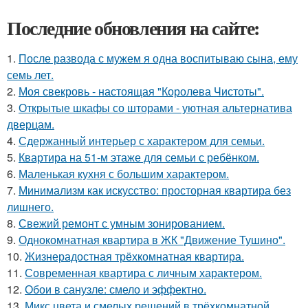
Последние обновления на сайте:
1.
После развода с мужем я одна воспитываю сына, ему
семь лет.
2.
Моя свекровь - настоящая "Королева Чистоты".
3.
Открытые шкафы со шторами - уютная альтернатива
дверцам.
4.
Сдержанный интерьер с характером для семьи.
5.
Квартира на 51-м этаже для семьи с ребёнком.
6.
Маленькая кухня с большим характером.
7.
Минимализм как искусство: просторная квартира без
лишнего.
8.
Свежий ремонт с умным зонированием.
9.
Однокомнатная квартира в ЖК "Движение Тушино".
10.
Жизнерадостная трёхкомнатная квартира.
11.
Современная квартира с личным характером.
12.
Обои в санузле: смело и эффектно.
13.
Микс цвета и смелых решений в трёхкомнатной