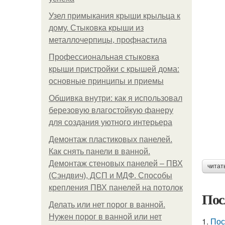
Узел примыкания крыши крыльца к
дому. Стыковка крыши из
металлочерпицы, профнастила
Профессиональная стыковка
крыши пристройки с крышей дома:
основные принципы и приемы
Обшивка внутри: как я использовал
березовую влагостойкую фанеру
для создания уютного интерьера
Демонтаж пластиковых панелей.
Как снять панели в ванной.
Демонтаж стеновых панелей – ПВХ
читат
(Сэндвич), ДСП и МДФ. Способы
крепления ПВХ панелей на потолок
Пос
Делать или нет порог в ванной.
Нужен порог в ванной или нет
1.
Пос