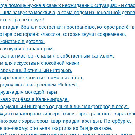
гда помощь нужна в самых неожиданных ситуациях - и спас
ышла замуж за москвича, а сама родом из небольшой дерев
оя сестра не ворует!
ната для брата и сестрёнки: пространство, которое растёт в
ртира с историей: классика, которая звучит современно.
койствие в деталях.
лая кухня с характером.
ватная мастер - спальня с собственным санузлом.
м для искусства и спокойной жизни.
временный стильный интерьер.
нирование кровати с помощью штор.
родвушка с настроением Pinterest.
нушка для молодой пары.
кая хрущёвка в Калининграде.
одуманный интерьер однушки в ЖК "Микрогород в лесу".
удия в мраморном карьере: мини - пространство с характер
нохром с характером: квартира для аренды в Петербурге.
е по-новому: стильная квартира во Владикавказе.