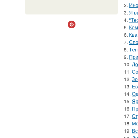
2.
Ино
3.
Я в
4.
"Тв
5.
Ком
6.
Ква
7.
Спо
8.
Тёп
9.
При
10.
До
11.
Со
12.
Зо
13.
Ев
14.
Од
15.
Яр
16.
Пр
17.
Ст
18.
Мо
19.
Вс