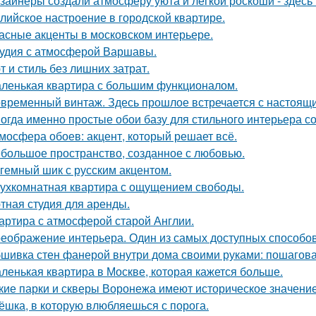
зайнеры создали атмосферу уюта и легкой роскоши - здесь
лийское настроение в городской квартире.
асные акценты в московском интерьере.
удия с атмосферой Варшавы.
т и стиль без лишних затрат.
ленькая квартира с большим функционалом.
временный винтаж. Здесь прошлое встречается с настоящи
огда именно простые обои базу для стильного интерьера с
мосфера обоев: акцент, который решает всё.
большое пространство, созданное с любовью.
гемный шик с русским акцентом.
ухкомнатная квартира с ощущением свободы.
тная студия для аренды.
артира с атмосферой старой Англии.
еображение интерьера. Один из самых доступных способов 
шивка стен фанерой внутри дома своими руками: пошагова
ленькая квартира в Москве, которая кажется больше.
кие парки и скверы Воронежа имеют историческое значени
ёшка, в которую влюбляешься с порога.