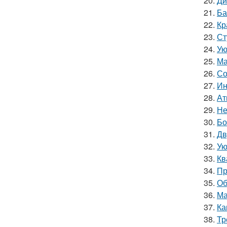
20.
Ди
21.
Ба
22.
Кр
23.
Ст
24.
Ую
25.
Ма
26.
Со
27.
Ин
28.
Ат
29.
Не
30.
Бо
31.
Дв
32.
Ую
33.
Кв
34.
Пр
35.
Об
36.
Ма
37.
Ка
38.
Тр