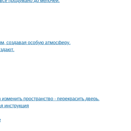
 всё продумано до мелочей.
м, создавая особую атмосферу.
оздают.
изменить пространство - перекрасить дверь.
я инструкция
е