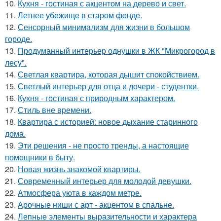
10.
Кухня - гостиная с акцентом на дерево и свет.
11.
Летнее убежище в старом фонде.
12.
Сенсорный минимализм для жизни в большом
городе.
13.
Продуманный интерьер однушки в ЖК "Микрогород в
лесу".
14.
Светлая квартира, которая дышит спокойствием.
15.
Светлый интерьер для отца и дочери - студентки.
16.
Кухня - гостиная с природным характером.
17.
Стиль вне времени.
18.
Квартира с историей: новое дыхание старинного
дома.
19.
Эти решения - не просто тренды, а настоящие
помощники в быту.
20.
Новая жизнь знакомой квартиры.
21.
Современный интерьер для молодой девушки.
22.
Атмосфера уюта в каждом метре.
23.
Арочные ниши с арт - акцентом в спальне.
24.
Лепные элементы выразительности и характера