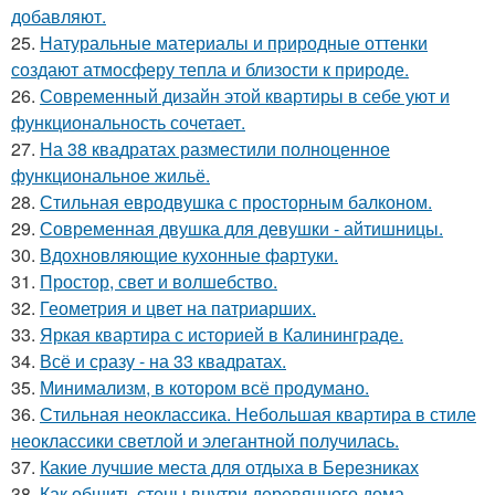
добавляют.
25.
Натуральные материалы и природные оттенки
создают атмосферу тепла и близости к природе.
26.
Современный дизайн этой квартиры в себе уют и
функциональность сочетает.
27.
На 38 квадратах разместили полноценное
функциональное жильё.
28.
Стильная евродвушка с просторным балконом.
29.
Современная двушка для девушки - айтишницы.
30.
Вдохновляющие кухонные фартуки.
31.
Простор, свет и волшебство.
32.
Геометрия и цвет на патриарших.
33.
Яркая квартира с историей в Калининграде.
34.
Всё и сразу - на 33 квадратах.
35.
Минимализм, в котором всё продумано.
36.
Стильная неоклассика. Небольшая квартира в стиле
неоклассики светлой и элегантной получилась.
37.
Какие лучшие места для отдыха в Березниках
38.
Как обшить стены внутри деревянного дома