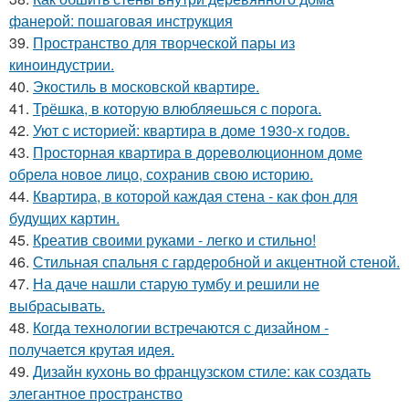
фанерой: пошаговая инструкция
39.
Пространство для творческой пары из
киноиндустрии.
40.
Экостиль в московской квартире.
41.
Трёшка, в которую влюбляешься с порога.
42.
Уют с историей: квартира в доме 1930-х годов.
43.
Просторная квартира в дореволюционном доме
обрела новое лицо, сохранив свою историю.
44.
Квартира, в которой каждая стена - как фон для
будущих картин.
45.
Креатив своими руками - легко и стильно!
46.
Стильная спальня с гардеробной и акцентной стеной.
47.
На даче нашли старую тумбу и решили не
выбрасывать.
48.
Когда технологии встречаются с дизайном -
получается крутая идея.
49.
Дизайн кухонь во французском стиле: как создать
элегантное пространство