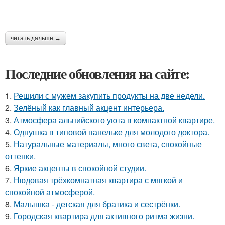
читать дальше →
Последние обновления на сайте:
1.
Решили с мужем закупить продукты на две недели.
2.
Зелёный как главный акцент интерьера.
3.
Атмосфера альпийского уюта в компактной квартире.
4.
Однушка в типовой панельке для молодого доктора.
5.
Натуральные материалы, много света, спокойные
оттенки.
6.
Яркие акценты в спокойной студии.
7.
Нюдовая трёхкомнатная квартира с мягкой и
спокойной атмосферой.
8.
Малышка - детская для братика и сестрёнки.
9.
Городская квартира для активного ритма жизни.