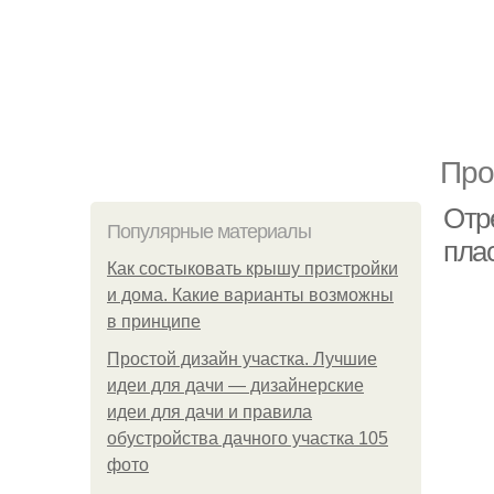
Про
Отр
Популярные материалы
пла
Как состыковать крышу пристройки
и дома. Какие варианты возможны
в принципе
Простой дизайн участка. Лучшие
идеи для дачи — дизайнерские
идеи для дачи и правила
обустройства дачного участка 105
фото