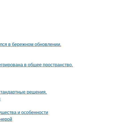
ался в бережном обновлении.
егрирована в общее пространство.
естандартные решения.
я
ущества и особенности
анерой