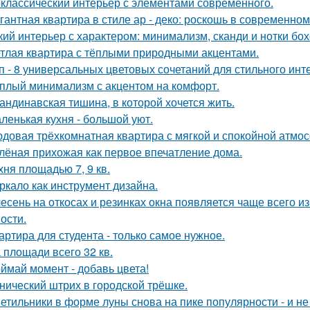
классический интерьер с элементами современного.
гантная квартира в стиле ар - деко: роскошь в современном
кий интерьер с характером: минимализм, сканди и нотки бох
тлая квартира с тёплыми природными акцентами.
п - 8 универсальных цветовых сочетаний для стильного инт
плый минимализм с акцентом на комфорт.
андинавская тишина, в которой хочется жить.
ленькая кухня - большой уют.
довая трёхкомнатная квартира с мягкой и спокойной атмо
лёная прихожая как первое впечатление дома.
хня площадью 7, 9 кв.
ркало как инструмент дизайна.
есень на откосах и резинках окна появляется чаще всего и
ости.
артира для студента - только самое нужное.
 площади всего 32 кв.
ймай момент - добавь цвета!
нический штрих в городской трёшке.
етильники в форме луны снова на пике популярности - и не 