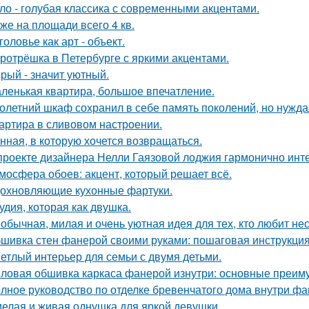
ло - голубая классика с современными акцентами.
же на площади всего 4 кв.
головье как арт - объект.
ротрёшка в Петербурге с яркими акцентами.
рый - значит уютный.
ленькая квартира, большое впечатление.
олетний шкаф сохранил в себе память поколений, но нужд
артира в сливовом настроении.
нная, в которую хочется возвращаться.
проекте дизайнера Нелли Гаязовой лоджия гармонично инт
мосфера обоев: акцент, который решает всё.
охновляющие кухонные фартуки.
удия, которая как двушка.
обычная, милая и очень уютная идея для тех, кто любит н
шивка стен фанерой своими руками: пошаговая инструкци
етлый интерьер для семьи с двумя детьми.
ловая обшивка каркаса фанерой изнутри: основные преим
лное руководство по отделке бревенчатого дома внутри ф
елая и живая однушка для яркой девушки.