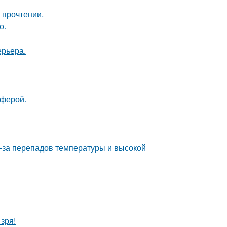
 прочтении.
о.
ерьера.
сферой.
з-за перепадов температуры и высокой
зря!