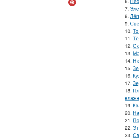
6.
Нео
7.
Эле
8.
Лёг
9.
Све
10.
То
11.
Тё
12.
Ск
13.
Ма
14.
Ню
15.
Зе
16.
Ку
17.
Зе
18.
Пл
влажн
19.
Кв
20.
На
21.
По
22.
Эт
23.
Св