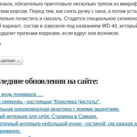
ачала, обязательно приготовьте несколько тряпок из микро
тким ворсом. Перед тем, как снять ручку с окна, а потом ус
тельно почистить и смазать. Сгодится специальное силико
й вариант, состав в аэрозоле под названием WD-40, которы
 удалит признаки коррозии, если вдруг они возникли.
о
ь дальше →
ледние обновления на сайте:
я ведь понимала ….
 свекровь - настоящая "Королева Чистоты".
льная однокомнатная квартира с яркими акцентами.
ий интерьер для себя: Сталинка в Самаре.
етичный интерьер небольшой кухни - гостиной, где каждая 
ременно.