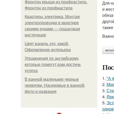
Фронтон крыши из профнастила.
Для н
Фронтон из профнастила
и жес
обяза
Квартиры электрика. Монтаж
друго
электропроводки в квартире
также
своими руками — пошаговая
инструкция
Важн
Цвет ваниль это, какой.
Оформление интерьера
читат
Упражнения по английскому,
Пос
которые помогут вам достичь
успеха
1.
"А 
В ванной маленькие черные
2.
Моя
червячки. Насекомые в ванной:
3.
Сти
фото и названия
4.
Ярк
5.
Эст
однов