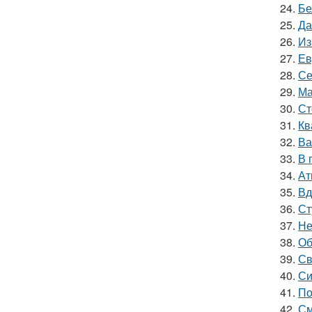
24.
Бе
25.
Да
26.
Из
27.
Ев
28.
Се
29.
Ма
30.
Ст
31.
Кв
32.
Ва
33.
В 
34.
Ат
35.
Вд
36.
Ст
37.
Не
38.
Об
39.
Св
40.
Си
41.
По
42.
См