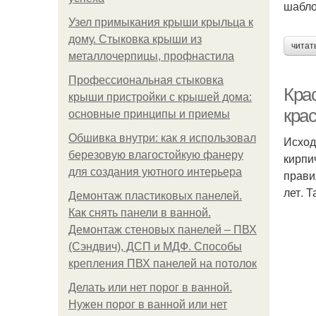
шабло
Узел примыкания крыши крыльца к
дому. Стыковка крыши из
читат
металлочерпицы, профнастила
Профессиональная стыковка
Кра
крыши пристройки с крышей дома:
крас
основные принципы и приемы
Обшивка внутри: как я использовал
Исход
березовую влагостойкую фанеру
кирпи
для создания уютного интерьера
прави
лет. 
Демонтаж пластиковых панелей.
Как снять панели в ванной.
Демонтаж стеновых панелей – ПВХ
(Сэндвич), ДСП и МДФ. Способы
крепления ПВХ панелей на потолок
Делать или нет порог в ванной.
Нужен порог в ванной или нет