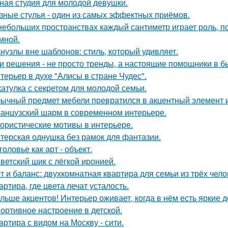
ная студия для молодой девушки.
зные стулья - один из самых эффектных приёмов.
небольших пространствах каждый сантиметр играет роль, п
умной.
нузлы вне шаблонов: стиль, который удивляет.
и решения - не просто тренды, а настоящие помощники в б
терьер в духе "Алисы в стране Чудес".
атулка с секретом для молодой семьи.
ычный предмет мебели превратился в акцентный элемент 
анцузский шарм в современном интерьере.
ористические мотивы в интерьере.
терская однушка без рамок для фантазии.
головье как арт - объект.
ветский шик с лёгкой иронией.
т и баланс: двухкомнатная квартира для семьи из трёх чело
артира, где цвета лечат усталость.
льше акцентов! Интерьер оживает, когда в нём есть яркие д
ортивное настроение в детской.
артира с видом на Москву - сити.