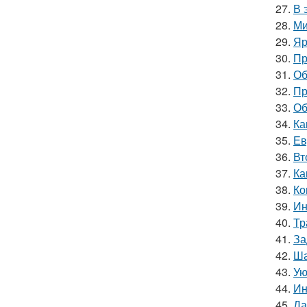
27.
В 
28.
Ми
29.
Яр
30.
Пр
31.
Об
32.
Пр
33.
Об
34.
Ка
35.
Ев
36.
Вт
37.
Ка
38.
Ко
39.
Ин
40.
Тр
41.
За
42.
Ша
43.
Ую
44.
Ин
45.
Да