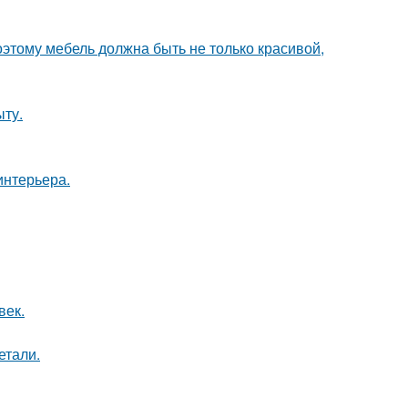
оэтому мебель должна быть не только красивой,
ыту.
интерьера.
век.
етали.