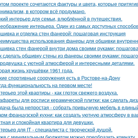
этом проекте сочетаются фактуры и цвета, которые притяги
нимализм, в котором всё продумано.
кий интерьер для семьи, влюблённой в путешествия.
еображение интерьера. Один из самых доступных способов 
шивка и отделка стен фанерой: пошаговая инструкция
еимущества использования фанеры для обшивки внутренн
шивка стен фанерой внутри дома своими руками: пошагова
к сделать обшивку стены из фанеры своими руками: пошаг
родвушка с уютной атмосферой и интересными деталями.
орая жизнь хрущёвки 1961 года.
кие спортивные сооружения есть в Ростове-на-Дону
гда функциональность на первом месте!
терьер этой квартиры - как глоток свежего воздуха.
афареты для росписи керамической плитки: как сделать ди
дача была непростая - собрать привычную мебель в единый
рм французской кухни: как создать уютную атмосферу в в
тная и спокойная квартира для девушки.
терьер для IT - специалиста с творческой душой.
же с минимальным бюджетом можно преобразить комнату.