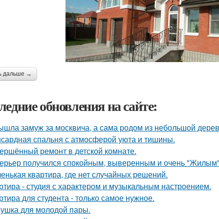
ь дальше →
ледние обновления на сайте:
ышла замуж за москвича, а сама родом из небольшой дерев
сардная спальня с атмосферой уюта и тишины.
ершённый ремонт в детской комнате.
ерьер получился спокойным, выверенным и очень "Жилым"
енькая квартира, где нет случайных решений.
ртира - студия с характером и музыкальным настроением.
ртира для студента - только самое нужное.
ушка для молодой пары.