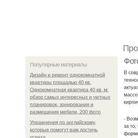
Про
Фот
Популярные материалы
В сов
Дизайн и ремонт однокомнатной
техно
квартиры площадью 40 кв.
актуа
Однокомнатная квартира 40 кв. м:
массо
обзор самых интересных и уютных
кирпи
планировок, зонирования и
размещения мебели, 200 фото
- Воз
Упражнения по английскому,
за то
которые помогут вам достичь
формы
успеха