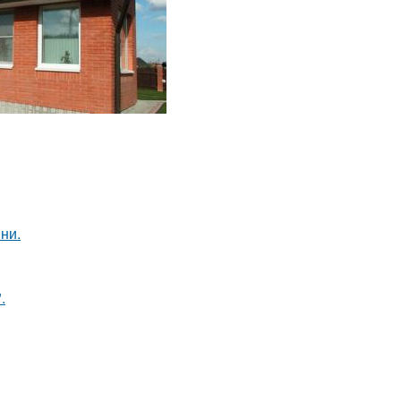
ни.
.