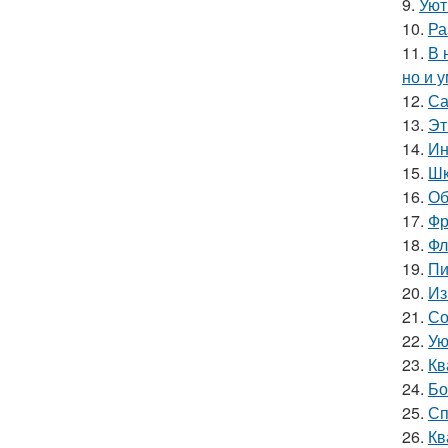
9.
Уют
10.
Ра
11.
В 
но и 
12.
Са
13.
Эт
14.
Ин
15.
Шк
16.
Об
17.
Фр
18.
Фл
19.
Пи
20.
Из
21.
Со
22.
Ую
23.
Кв
24.
Бо
25.
Сп
26.
Кв