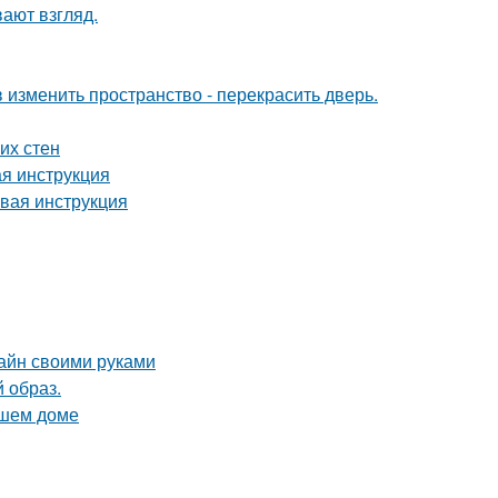
вают взгляд.
изменить пространство - перекрасить дверь.
их стен
я инструкция
овая инструкция
зайн своими руками
 образ.
ашем доме