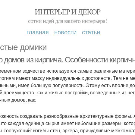
ИНТЕРЬЕР И ДЕКОР
сотни идей для вашего интерьера!
главная
новости
статьи
стые домики
о домов из кирпича. Особенности кирпич
ременном зодчестве используется самые различные матер
логиям имеют массу индивидуальных достоинств. Тем не ме
льными, имея большую популярность. Этому есть вполне до
й преимуществ, как и жилые постройки, возведенные из него
чных домов, как:
можность создавать разнообразные архитектурные формы. А
, что каждая единица сырья имеет небольшие размеры, ко
 сооружений: изгибы стен, эркера, причудливые межкомн