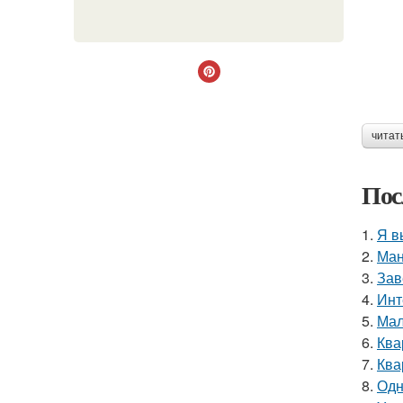
читат
Пос
1.
Я в
2.
Ман
3.
Зав
4.
Инт
5.
Мал
6.
Ква
7.
Ква
8.
Одн