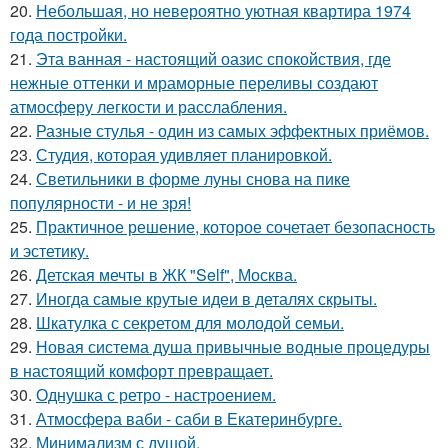
20.
Небольшая, но невероятно уютная квартира 1974
года постройки.
21.
Эта ванная - настоящий оазис спокойствия, где
нежные оттенки и мраморные переливы создают
атмосферу легкости и расслабления.
22.
Разные стулья - один из самых эффектных приёмов.
23.
Студия, которая удивляет планировкой.
24.
Светильники в форме луны снова на пике
популярности - и не зря!
25.
Практичное решение, которое сочетает безопасность
и эстетику.
26.
Детская мечты в ЖК "Self", Москва.
27.
Иногда самые крутые идеи в деталях скрыты.
28.
Шкатулка с секретом для молодой семьи.
29.
Новая система душа привычные водные процедуры
в настоящий комфорт превращает.
30.
Однушка с ретро - настроением.
31.
Атмосфера ваби - саби в Екатеринбурге.
32.
Минимализм с душой.