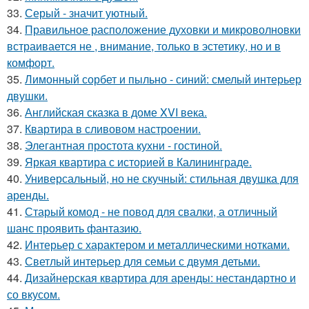
33.
Серый - значит уютный.
34.
Правильное расположение духовки и микроволновки
встраивается не , внимание, только в эстетику, но и в
комфорт.
35.
Лимонный сорбет и пыльно - синий: смелый интерьер
двушки.
36.
Английская сказка в доме XVI века.
37.
Квартира в сливовом настроении.
38.
Элегантная простота кухни - гостиной.
39.
Яркая квартира с историей в Калининграде.
40.
Универсальный, но не скучный: стильная двушка для
аренды.
41.
Старый комод - не повод для свалки, а отличный
шанс проявить фантазию.
42.
Интерьер с характером и металлическими нотками.
43.
Светлый интерьер для семьи с двумя детьми.
44.
Дизайнерская квартира для аренды: нестандартно и
со вкусом.