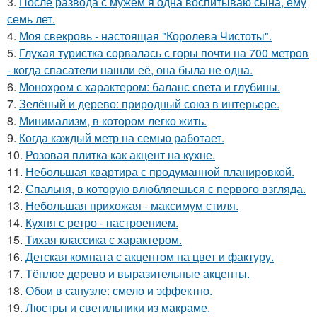
3.
После развода с мужем я одна воспитываю сына, ему
семь лет.
4.
Моя свекровь - настоящая "Королева Чистоты".
5.
Глухая туристка сорвалась с горы почти на 700 метров
- когда спасатели нашли её, она была не одна.
6.
Монохром с характером: баланс света и глубины.
7.
Зелёный и дерево: природный союз в интерьере.
8.
Минимализм, в котором легко жить.
9.
Когда каждый метр на семью работает.
10.
Розовая плитка как акцент на кухне.
11.
Небольшая квартира с продуманной планировкой.
12.
Спальня, в которую влюбляешься с первого взгляда.
13.
Небольшая прихожая - максимум стиля.
14.
Кухня с ретро - настроением.
15.
Тихая классика с характером.
16.
Детская комната с акцентом на цвет и фактуру.
17.
Тёплое дерево и выразительные акценты.
18.
Обои в санузле: смело и эффектно.
19.
Люстры и светильники из макраме.