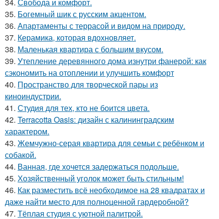
34.
Свобода и комфорт.
35.
Богемный шик с русским акцентом.
36.
Апартаменты с террасой и видом на природу.
37.
Керамика, которая вдохновляет.
38.
Маленькая квартира с большим вкусом.
39.
Утепление деревянного дома изнутри фанерой: как
сэкономить на отоплении и улучшить комфорт
40.
Пространство для творческой пары из
киноиндустрии.
41.
Студия для тех, кто не боится цвета.
42.
Terracotta Oasis: дизайн с калининградским
характером.
43.
Жемчужно-серая квартира для семьи с ребёнком и
собакой.
44.
Ванная, где хочется задержаться подольше.
45.
Хозяйственный уголок может быть стильным!
46.
Как разместить всё необходимое на 28 квадратах и
даже найти место для полноценной гардеробной?
47.
Тёплая студия с уютной палитрой.