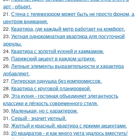
арт - объект.
21.
Стена с телевизором может быть не просто фоном, а
центром внимания.
22.
Квартира, где каждый метр работает на комфорт.
23.
Уютная однокомнатная квартира для посуточной
аренды.
24.
Квартира с золотой кухней и хаммамом.
25.
Парижский акцент в каждом штрихе.
26.
Лепные элементы выразительности и характера
добавляют.
27.
Питерская однушка без компромиссов.
28.
Квартира с круговой планировкой.
29.
Эта кухня - гостиная объединяет элегантность
классики и лёгкость современного стиля.
30.
Маленькая, но с характером.
31.
Серый - значит уютный.
32.
Желтый и красный: квартира с яркими акцентами.
33.
20 квадратов - и как много уюта удалось вместить!