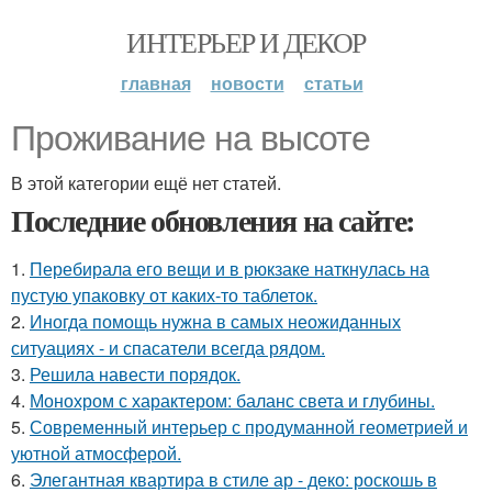
ИНТЕРЬЕР И ДЕКОР
главная
новости
статьи
Проживание на высоте
В этой категории ещё нет статей.
Последние обновления на сайте:
1.
Перебирала его вещи и в рюкзаке наткнулась на
пустую упаковку от каких-то таблеток.
2.
Иногда помощь нужна в самых неожиданных
ситуациях - и спасатели всегда рядом.
3.
Решила навести порядок.
4.
Монохром с характером: баланс света и глубины.
5.
Современный интерьер с продуманной геометрией и
уютной атмосферой.
6.
Элегантная квартира в стиле ар - деко: роскошь в