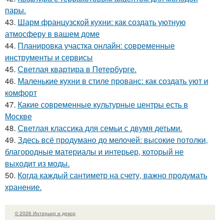
пары.
43.
Шарм французской кухни: как создать уютную
атмосферу в вашем доме
44.
Планировка участка онлайн: современные
инструменты и сервисы
45.
Светлая квартира в Петербурге.
46.
Маленькие кухни в стиле прованс: как создать уют и
комфорт
47.
Какие современные культурные центры есть в
Москве
48.
Светлая классика для семьи с двумя детьми.
49.
Здесь всё продумано до мелочей: высокие потолки,
благородные материалы и интерьер, который не
выходит из моды.
50.
Когда каждый сантиметр на счету, важно продумать
хранение.
© 2026 Интерьер и декор