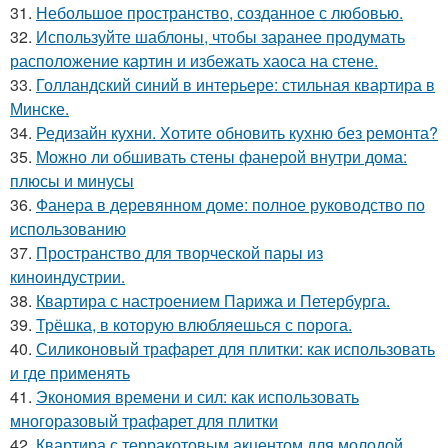
31.
Небольшое пространство, созданное с любовью.
32.
Используйте шаблоны, чтобы заранее продумать
расположение картин и избежать хаоса на стене.
33.
Голландский синий в интерьере: стильная квартира в
Минске.
34.
Редизайн кухни. Хотите обновить кухню без ремонта?
35.
Можно ли обшивать стены фанерой внутри дома:
плюсы и минусы
36.
Фанера в деревянном доме: полное руководство по
использованию
37.
Пространство для творческой пары из
киноиндустрии.
38.
Квартира с настроением Парижа и Петербурга.
39.
Трёшка, в которую влюбляешься с порога.
40.
Силиконовый трафарет для плитки: как использовать
и где применять
41.
Экономия времени и сил: как использовать
многоразовый трафарет для плитки
42.
Квартира с терракотовым акцентом для молодой