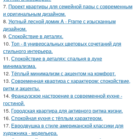
7.
Проект квартиры для семейной пары с современным
и оригинальным дизайном.
8.
Уютный лесной домик A - Frame с изысканным
дизайном.
9.
Спокойствие в деталях.
10.
Топ - 8 универсальных цветовых сочетаний для
стильного интерьера.
11.
Спокойствие в деталях: спальня в духе
минимализма.
12.
Тёплый минимализм с акцентом на комфорт.
13.
Современная квартира с характером: спокойствие,
ритм и акценты.
14.
Французское настроение в современной кухне -
гостиной.
15.
Городская квартира для активного ритма жизни.
16.
Спокойная кухня с тёплым характером.
17.
Евродвушка в стиле американской классики для
художника - модельера.