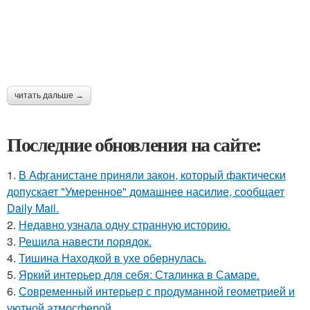
читать дальше →
Последние обновления на сайте:
1.
В Афганистане приняли закон, который фактически
допускает "Умеренное" домашнее насилие, сообщает
Daily Mail.
2.
Недавно узнала одну странную историю.
3.
Решила навести порядок.
4.
Тишина Находкой в ухе обернулась.
5.
Яркий интерьер для себя: Сталинка в Самаре.
6.
Современный интерьер с продуманной геометрией и
уютной атмосферой.