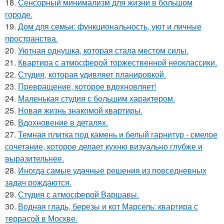
18.
Сенсорный минимализм для жизни в большом
городе.
19.
Дом для семьи: функциональность, уют и личные
пространства.
20.
Уютная однушка, которая стала местом силы.
21.
Квартира с атмосферой торжественной неоклассики.
22.
Студия, которая удивляет планировкой.
23.
Превращение, которое вдохновляет!
24.
Маленькая студия с большим характером.
25.
Новая жизнь знакомой квартиры.
26.
Вдохновение в деталях.
27.
Темная плитка под камень и белый гарнитур - смелое
сочетание, которое делает кухню визуально глубже и
выразительнее.
28.
Иногда самые удачные решения из повседневных
задач рождаются.
29.
Студия с атмосферой Варшавы.
30.
Водная гладь, березы и кот Марсель: квартира с
террасой в Москве.