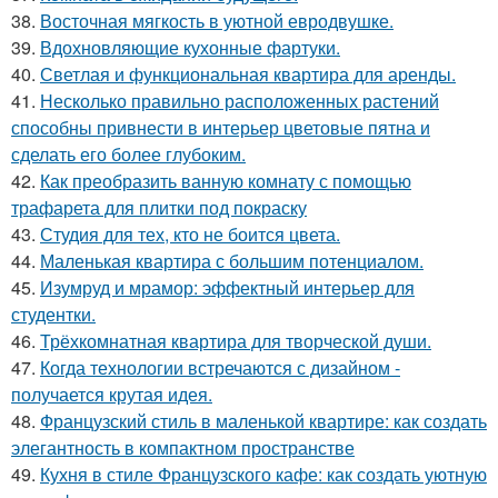
38.
Восточная мягкость в уютной евродвушке.
39.
Вдохновляющие кухонные фартуки.
40.
Светлая и функциональная квартира для аренды.
41.
Несколько правильно расположенных растений
способны привнести в интерьер цветовые пятна и
сделать его более глубоким.
42.
Как преобразить ванную комнату с помощью
трафарета для плитки под покраску
43.
Студия для тех, кто не боится цвета.
44.
Маленькая квартира с большим потенциалом.
45.
Изумруд и мрамор: эффектный интерьер для
студентки.
46.
Трёхкомнатная квартира для творческой души.
47.
Когда технологии встречаются с дизайном -
получается крутая идея.
48.
Французский стиль в маленькой квартире: как создать
элегантность в компактном пространстве
49.
Кухня в стиле Французского кафе: как создать уютную