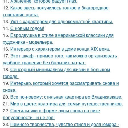
11.
Хранение, которое радует глаз.
12.
Какое здесь получилось тонкое и благородное
сочетание цвета.
13.
Уют с характером для однокомнатной квартиры.
14.
С новым годом!
15.
Евродвушка в стиле американской классики для
художника - модельера.
16.
Интерьер с характером в доме конца XIX века.
17.
Этот шкаф - пример того, как можно организовать
удобное хранение без больших затрат.
18.
Сенсорный минимализм для жизни в большом
городе.
19.
Интерьер, который хочется рассматривать снова и
снова.
20.
Все по-новому: стильная квартира во Владикавказе.
21.
Мир в цвете: квартира для семьи путешественников.
22.
Светильники в форме луны снова на пике
популярности - и не зря!
23.
Немного творчества, чувство стиля и доля юмора -