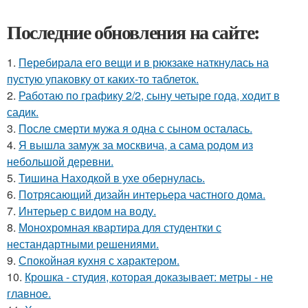
Последние обновления на сайте:
1.
Перебирала его вещи и в рюкзаке наткнулась на
пустую упаковку от каких-то таблеток.
2.
Работаю по графику 2/2, сыну четыре года, ходит в
садик.
3.
После смерти мужа я одна с сыном осталась.
4.
Я вышла замуж за москвича, а сама родом из
небольшой деревни.
5.
Тишина Находкой в ухе обернулась.
6.
Потрясающий дизайн интерьера частного дома.
7.
Интерьер с видом на воду.
8.
Монохромная квартира для студентки с
нестандартными решениями.
9.
Спокойная кухня с характером.
10.
Крошка - студия, которая доказывает: метры - не
главное.