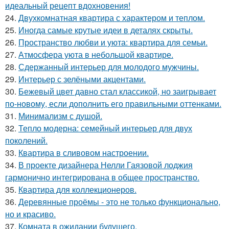
идеальный рецепт вдохновения!
24.
Двухкомнатная квартира с характером и теплом.
25.
Иногда самые крутые идеи в деталях скрыты.
26.
Пространство любви и уюта: квартира для семьи.
27.
Атмосфера уюта в небольшой квартире.
28.
Сдержанный интерьер для молодого мужчины.
29.
Интерьер с зелёными акцентами.
30.
Бежевый цвет давно стал классикой, но заигрывает
по-новому, если дополнить его правильными оттенками.
31.
Минимализм с душой.
32.
Тепло модерна: семейный интерьер для двух
поколений.
33.
Квартира в сливовом настроении.
34.
В проекте дизайнера Нелли Гаязовой лоджия
гармонично интегрирована в общее пространство.
35.
Квартира для коллекционеров.
36.
Деревянные проёмы - это не только функционально,
но и красиво.
37.
Комната в ожидании будущего.