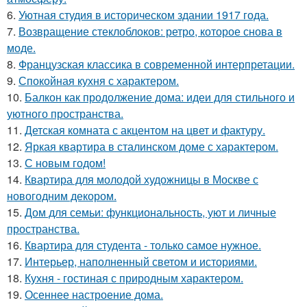
6.
Уютная студия в историческом здании 1917 года.
7.
Возвращение стеклоблоков: ретро, которое снова в
моде.
8.
Французская классика в современной интерпретации.
9.
Спокойная кухня с характером.
10.
Балкон как продолжение дома: идеи для стильного и
уютного пространства.
11.
Детская комната с акцентом на цвет и фактуру.
12.
Яркая квартира в сталинском доме с характером.
13.
С новым годом!
14.
Квартира для молодой художницы в Москве с
новогодним декором.
15.
Дом для семьи: функциональность, уют и личные
пространства.
16.
Квартира для студента - только самое нужное.
17.
Интерьер, наполненный светом и историями.
18.
Кухня - гостиная с природным характером.
19.
Осеннее настроение дома.