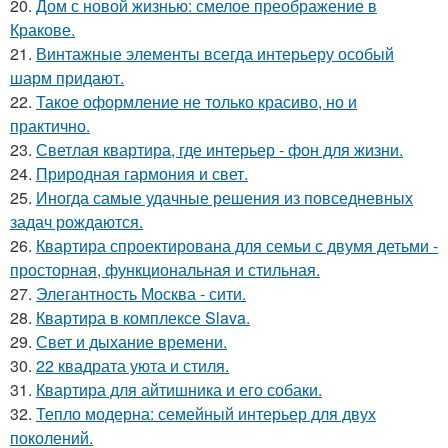
20.
Дом с новой жизнью: смелое преображение в
Кракове.
21.
Винтажные элементы всегда интерьеру особый
шарм придают.
22.
Такое оформление не только красиво, но и
практично.
23.
Светлая квартира, где интерьер - фон для жизни.
24.
Природная гармония и свет.
25.
Иногда самые удачные решения из повседневных
задач рождаются.
26.
Квартира спроектирована для семьи с двумя детьми -
просторная, функциональная и стильная.
27.
Элегантность Москва - сити.
28.
Квартира в комплексе Slava.
29.
Свет и дыхание времени.
30.
22 квадрата уюта и стиля.
31.
Квартира для айтишника и его собаки.
32.
Тепло модерна: семейный интерьер для двух
поколений.