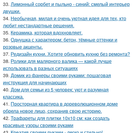
33.
Лимонный сорбет и пыльно - синий: смелый интерьер
двушки.
34.
Необычная, милая и очень уютная идея для тех, кто
любит нестандартные решения.
35.
Керамика, которая вдохновляет.
36.
Однушка с характером: бетон, тёмные оттенки и
розовые акценты.
37.
Редизайн кухни. Хотите обновить кухню без ремонта?
38.
Ролики для малярного валика — какой лучше
использовать в разных ситуациях
39.
Домик из фанеры своими руками: пошаговая
инструкция для начинающих
40.
Дом для семьи из 5 человек: уют и разумная
классика.
41.
Просторная квартира в дореволюционном доме
обрела новое лицо, сохранив свою историю.
42.
Трафареты для плитки 10х10 см: как создать
красивые узоры своими руками
43.
Креатив своими руками - легко и стильно!