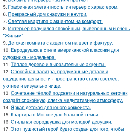
5.
Графичная элегантность: интерьер с характером.
6.
Прекрасный дом снаружи и внутри.
7.
Светлая квартира с акцентом на комфорт.
8.
Интерьер получился спокойным, выверенным и очень
"Жилым".
9.
Детская комната с акцентом на цвет и фактуру.
10.
Евродвушка в стиле американской классики для
художника - модельера.
11.
Тёплое дерево и выразительные акценты.
12.
Спокойная палитра, продуманные детали и
ощущение цельности - пространство стало светлее,
уютнее и визуально чище.
13.
Сочетание тёплой подсветки и натуральных веточек
создаёт спокойную, слегка медитативную атмосферу.
14.
Яркая детская для юного хоккеиста.
15.
Квартира в Москве для большой семьи.
16.
Стильная евродвушка для молодой девушки.
17.
Этот пушистый герой будто создан для того, чтобы