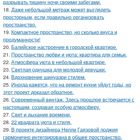
разрывать тишину ночи своими забегами.
18.
Даже небольшой метраж может выглядеть
просторным, если правильно организовать
пространство.
19.
Компактное пространство, но сколько вкуса и
продуманности!
20.
Балийское настроение в городской квартире.
21.
Пространство любви и уюта: квартира для семьи.
22.
Атмосфера уюта в небольшой квартире.
23.
Светлая однушка для молодой девушки.
24.
Вдохновение шинуазри стилем.
25.
Иногда кажется, что на ремонт кухни уйдут годы, но
этот проект доказал обратное.
26.
Современный винтаж. Здесь прошлое встречается с
настоящим, создавая особую атмосферу.
27.
Свет и дыхание времени.
28.
22 квадрата уюта и стиля.
29.
В проекте дизайнера Нелли Гаязовой лоджия
гармонично интегрирована в общее пространство.