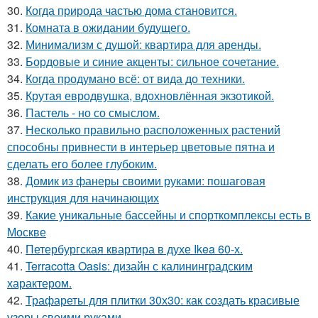
30.
Когда природа частью дома становится.
31.
Комната в ожидании будущего.
32.
Минимализм с душой: квартира для аренды.
33.
Бордовые и синие акценты: сильное сочетание.
34.
Когда продумано всё: от вида до техники.
35.
Крутая евродвушка, вдохновлённая экзотикой.
36.
Пастель - но со смыслом.
37.
Несколько правильно расположенных растений
способны привнести в интерьер цветовые пятна и
сделать его более глубоким.
38.
Домик из фанеры своими руками: пошаговая
инструкция для начинающих
39.
Какие уникальные бассейны и спорткомплексы есть в
Москве
40.
Петербургская квартира в духе Ikea 60-х.
41.
Terracotta Oasis: дизайн с калининградским
характером.
42.
Трафареты для плитки 30х30: как создать красивые
узоры своими руками