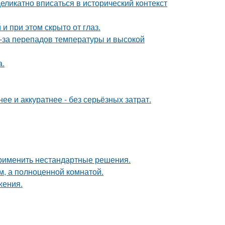
еликатно вписаться в исторический контекст
и при этом скрыто от глаз.
з-за перепадов температуры и высокой
а.
е и аккуратнее - без серьёзных затрат.
применить нестандартные решения.
м, а полноценной комнатой.
жения.