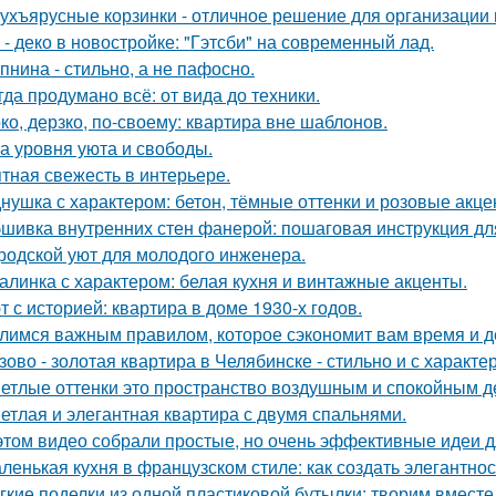
ухъярусные корзинки - отличное решение для организации 
 - деко в новостройке: "Гэтсби" на современный лад.
пнина - стильно, а не пафосно.
гда продумано всё: от вида до техники.
ко, дерзко, по-своему: квартира вне шаблонов.
а уровня уюта и свободы.
тная свежесть в интерьере.
нушка с характером: бетон, тёмные оттенки и розовые акце
шивка внутренних стен фанерой: пошаговая инструкция дл
родской уют для молодого инженера.
алинка с характером: белая кухня и винтажные акценты.
т с историей: квартира в доме 1930-х годов.
лимся важным правилом, которое сэкономит вам время и д
зово - золотая квартира в Челябинске - стильно и с характе
етлые оттенки это пространство воздушным и спокойным д
етлая и элегантная квартира с двумя спальнями.
этом видео собрали простые, но очень эффективные идеи 
ленькая кухня в французском стиле: как создать элегантно
гкие поделки из одной пластиковой бутылки: творим вместе