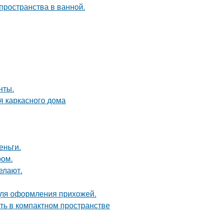
пространства в ванной.
нты.
я каркасного дома
еньги.
ром.
елают.
для оформления прихожей.
сть в компактном пространстве