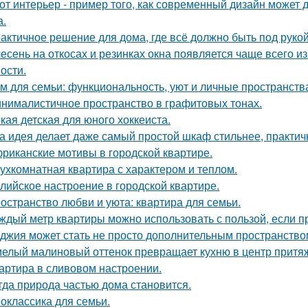
от интерьер - пример того, как современный дизайн может д
а.
актичное решение для дома, где всё должно быть под рукой 
есень на откосах и резинках окна появляется чаще всего и
ости.
м для семьи: функциональность, уют и личные пространств
нималистичное пространство в графитовых тонах.
кая детская для юного хоккеиста.
а идея делает даже самый простой шкаф стильнее, практичне
риканские мотивы в городской квартире.
ухкомнатная квартира с характером и теплом.
лийское настроение в городской квартире.
остранство любви и уюта: квартира для семьи.
ждый метр квартиры можно использовать с пользой, если 
джия может стать не просто дополнительным пространство
елый малиновый оттенок превращает кухню в центр притя
артира в сливовом настроении.
гда природа частью дома становится.
оклассика для семьи.