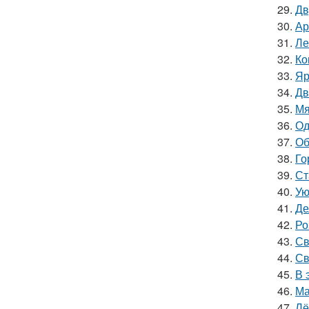
29.
Дв
30.
Ар
31.
Ле
32.
Ко
33.
Яр
34.
Дв
35.
Мя
36.
Од
37.
Об
38.
Го
39.
Ст
40.
Ую
41.
Де
42.
Ро
43.
Св
44.
Св
45.
В 
46.
Ма
47.
Лё