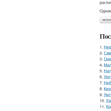
распи
Однак
читат
Пос
1.
Нео
2.
Сме
3.
Одн
4.
Мал
5.
Нат
6.
Уют
7.
Неб
8.
Кро
9.
Уют
10.
Хр
11.
Ко