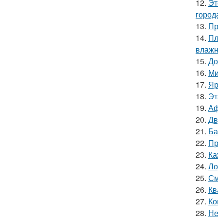
12.
Эт
город
13.
Пр
14.
Пл
влажн
15.
До
16.
Ми
17.
Яр
18.
Эт
19.
Аф
20.
Дв
21.
Ба
22.
Пр
23.
Ка
24.
Ло
25.
См
26.
Кв
27.
Ко
28.
Не