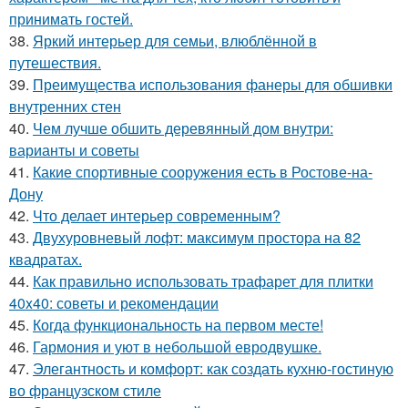
принимать гостей.
38.
Яркий интерьер для семьи, влюблённой в
путешествия.
39.
Преимущества использования фанеры для обшивки
внутренних стен
40.
Чем лучше обшить деревянный дом внутри:
варианты и советы
41.
Какие спортивные сооружения есть в Ростове-на-
Дону
42.
Что делает интерьер современным?
43.
Двухуровневый лофт: максимум простора на 82
квадратах.
44.
Как правильно использовать трафарет для плитки
40x40: советы и рекомендации
45.
Когда функциональность на первом месте!
46.
Гармония и уют в небольшой евродвушке.
47.
Элегантность и комфорт: как создать кухню-гостиную
во французском стиле