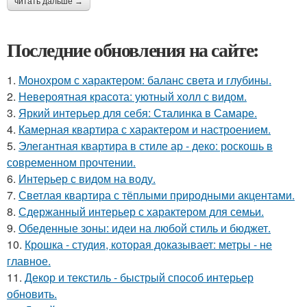
читать дальше →
Последние обновления на сайте:
1.
Монохром с характером: баланс света и глубины.
2.
Невероятная красота: уютный холл с видом.
3.
Яркий интерьер для себя: Сталинка в Самаре.
4.
Камерная квартира с характером и настроением.
5.
Элегантная квартира в стиле ар - деко: роскошь в
современном прочтении.
6.
Интерьер с видом на воду.
7.
Светлая квартира с тёплыми природными акцентами.
8.
Сдержанный интерьер с характером для семьи.
9.
Обеденные зоны: идеи на любой стиль и бюджет.
10.
Крошка - студия, которая доказывает: метры - не
главное.
11.
Декор и текстиль - быстрый способ интерьер
обновить.