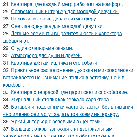
24.
Квартира, где каждый метр работает на комфорт.
25.
Современный интерьер для молодой девушки.
26.
Полочки, которые делают атмосферу.
27.
Светлая однушка для молодой девушки.
28.
Лепные элементы выразительности и характера
добавляют.
29.
Студия с четырьмя окнами.
30.
Атмосфера для души и друзей.
31.
Квартира для айтишника и его собаки.
32.
Правильное расположение духовки и микроволновки
встраивается не , внимание, только в эстетику, но и в
комфорт.
33.
Квартира с террасой, где царит свет и спокойствие.
34.
Журнальный столик как зеркало характера.
35.
Батареи и подоконники часто остаются без внимания
- но именно они могут задать тон всему интерьеру.
36.
Яркий интерьер с розовыми акцентами.
37.
Большая, открытая кухня с индустриальным
характером - мечта для тех, кто любит готовить и